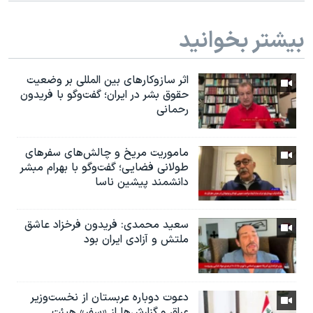
بیشتر بخوانید
اثر ساز‌و‌کارهای بین المللی بر وضعیت
حقوق بشر در ایران؛ گفت‌وگو با فریدون
رحمانی
ماموریت مریخ و چالش‌های سفرهای
طولانی فضایی؛ گفت‌وگو با بهرام مبشر
دانشمند پیشین ناسا
سعید محمدی: فریدون فرخزاد عاشق
ملتش و آزادی ایران بود
دعوت دوباره عربستان از نخست‌وزیر
عراق و گزارش‌ها از «سفر» هیئت