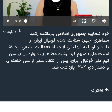
دنبال کنید
مستندها
فرهنگ و زندگی
حقوق شهروندی
انتخابات ریاست جمهوری آمریکا ۲۰۲۴
Auto
0:00
5:31
اقتصادی
حمله جمهوری اسلامی به اسرائیل
240p
دانلود
رمز مهسا
علم و فناوری
قوه قضاییه جمهوری اسلامی بازداشت رشید
زبانهای مختلف
360p
مظاهری، چهره شناخته شده فوتبال ایران، را
اسرائیل در جنگ
ورزش زنان در ایران
تایید و او را به اتهاماتی از جمله «فعالیت تبلیغی برخلاف
480p
480p
360p
240p
Auto
گالری عکس
اعتراضات زن، زندگی، آزادی
امنیت ملی» متهم کرد. رشید مظاهری، دروازه‌بان پیشین
720p
آرشیو پخش زنده
مجموعه مستندهای دادخواهی
تیم ملی فوتبال ایران، پس از انتقاد علنی از علی خامنه‌ای
1080p
720p
1080p
و کشتار دی ۱۴۰۴ بازداشت شد.
تریبونال مردمی آبان ۹۸
دادگاه حمید نوری
چهل سال گروگان‌گیری
اشتراک
قانون شفافیت دارائی کادر رهبری ایران
اعتراضات مردمی آبان ۹۸