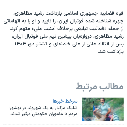
اسرائیل در جنگ
نرگس محمدی برنده جایزه نوبل صلح
قوه قضاییه جمهوری اسلامی بازداشت رشید مظاهری،
چهره شناخته شده فوتبال ایران، را تایید و او را به اتهاماتی
همایش محافظه‌کاران آمریکا «سی‌پک»
از جمله «فعالیت تبلیغی برخلاف امنیت ملی» متهم کرد.
صفحه‌های ویژه
رشید مظاهری، دروازه‌بان پیشین تیم ملی فوتبال ایران،
سفر پرزیدنت ترامپ به چین
پس از انتقاد علنی از علی خامنه‌ای و کشتار دی ۱۴۰۴
بازداشت شد.
مطالب مرتبط
سرخط خبرها
شلیک مرگبار به یک شهروند در بهشهر؛
مردم با ماموران حکومتی درگیر شدند