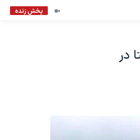
پخش زنده
 در