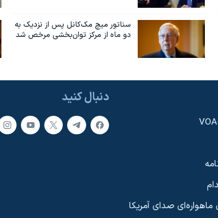
سناتور میچ مک‌کانل پس از نزدیک به
دو ماه از مرکز توان‌بخشی مرخص شد
دنبال کنید
امه
ام
ماهواره‌ای صدای آمریکا