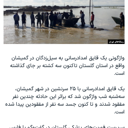
دنبال کنید
مستندها
فرهنگ و زندگی
حقوق شهروندی
انتخابات ریاست جمهوری آمریکا ۲۰۲۴
اقتصادی
حمله جمهوری اسلامی به اسرائیل
رمز مهسا
علم و فناوری
زبانهای مختلف
اسرائیل در جنگ
ورزش زنان در ایران
واژگونی یک قایق امدادرسانی به سیل‌زدگان در گمیشان
گالری عکس
اعتراضات زن، زندگی، آزادی
واقع در استان گلستان تاکنون سه کشته بر جای گذاشته
آرشیو پخش زنده
مجموعه مستندهای دادخواهی
است.
تریبونال مردمی آبان ۹۸
یک قایق امدادرسانی با ۲۵ سرنشین در شهر گمیشان،
دادگاه حمید نوری
سه‌شنبه شب واژگون شد که براثر این حادثه چندین نفر
چهل سال گروگان‌گیری
مفقود شدند و تا کنون جسد سه نفر از مفقودین پیدا شده
قانون شفافیت دارائی کادر رهبری ایران
‌است.
اعتراضات مردمی آبان ۹۸
سرپرست فوریت‌های پزشکی گلستان در گفت‌وگو با فارس