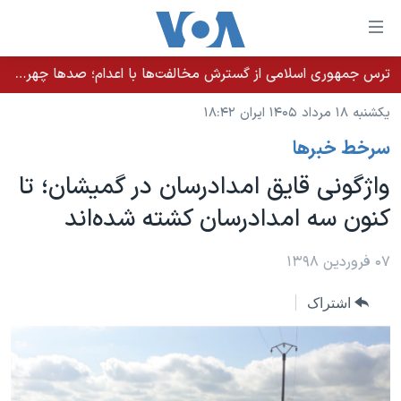
ینکهای
ابل
سترسی
ترس جمهوری اسلامی از گسترش مخالفت‌ها با اعدام؛ صدها چهره شناخته‌شده به دادسرا احضار شدند
خانه
هش
یکشنبه ۱۸ مرداد ۱۴۰۵ ایران ۱۸:۴۲
نسخه سبک وب‌سایت
ه
سرخط خبرها
حتوای
موضوع ها
صلی
واژگونی قایق امدادرسان در گمیشان؛ تا
برنامه های تلویزیونی
ایران
هش
کنون سه امدادرسان کشته شده‌اند
جدول برنامه ها
ه
آمریکا
فحه
صفحه‌های ویژه
جهان
۰۷ فروردین ۱۳۹۸
صلی
فرکانس‌های صدای آمریکا
ورزشی
جام جهانی ۲۰۲۶
هش
اشتراک
پخش رادیویی
ه
گزیده‌ها
عملیات خشم حماسی
ستجو
۲۵۰سالگی آمریکا
ویژه برنامه‌ها
یادگیری زبان انگلیسی
ویدیوها
بایگانی برنامه‌های تلویزیونی