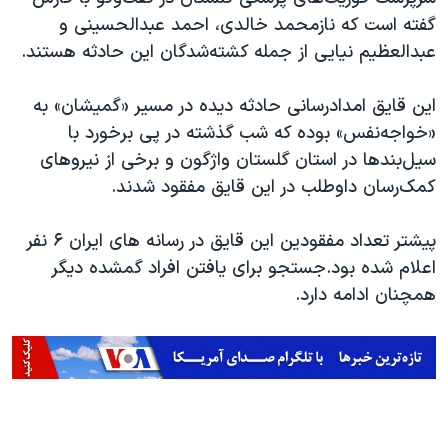
اسرائیل در جنگ
گفته است که نازمحمد خالدی، احمد عبدالحسینی و
نرگس محمدی برنده جایزه نوبل صلح
عبدالعظیم نیایی از جمله کشته‌شدگان این حادثه هستند.
همایش محافظه‌کاران آمریکا «سی‌پک»
این قایق امدادرسانی حادثه دیده در مسیر «گمیشان» به
صفحه‌های ویژه
«خواجه‌نفس» بوده که شب گذشته در پی برخورد با
سفر پرزیدنت ترامپ به چین
سیل‌بندها در استان گلستان واژگون و برخی از نیروهای
کمک‌رسان داوطلب در این قایق مفقود شدند.
پیشتر تعداد مفقودین این قایق در رسانه های ایران ۶ نفر
اعلام شده بود.جستجو برای یافتن افراد گمشده دیگر
همچنان ادامه دارد.