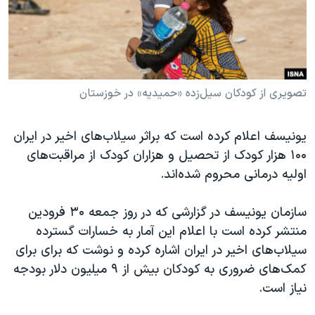
دنبال کنید
مستندها
فرهنگ و زندگی
حقوق شهروندی
انتخابات ریاست جمهوری آمریکا ۲۰۲۴
اقتصادی
حمله جمهوری اسلامی به اسرائیل
رمز مهسا
علم و فناوری
تصویری از کودکان سیل‌زده «حمیدیه» در خوزستان
زبانهای مختلف
اسرائیل در جنگ
ورزش زنان در ایران
یونیسف اعلام کرده است که براثر سیلاب‌های اخیر در ایران
گالری عکس
اعتراضات زن، زندگی، آزادی
۱۰۰ هزار کودک از تحصیل و هزاران کودک از مراقبت‌های
آرشیو پخش زنده
مجموعه مستندهای دادخواهی
اولیه درمانی محروم شده‌اند.
تریبونال مردمی آبان ۹۸
سازمان یونیسف در گزارشی که در روز جمعه ۳۰ فرودین
دادگاه حمید نوری
منتشر کرده است با اعلام این آمار به خسارات گسترده
چهل سال گروگان‌گیری
سیلاب‌های اخیر در ایران اشاره کرده و نوشت که برای برای
کمک‌های ضروری به کودکان بیش از ۹ میلیون دلار بودجه
قانون شفافیت دارائی کادر رهبری ایران
نیاز است.
اعتراضات مردمی آبان ۹۸