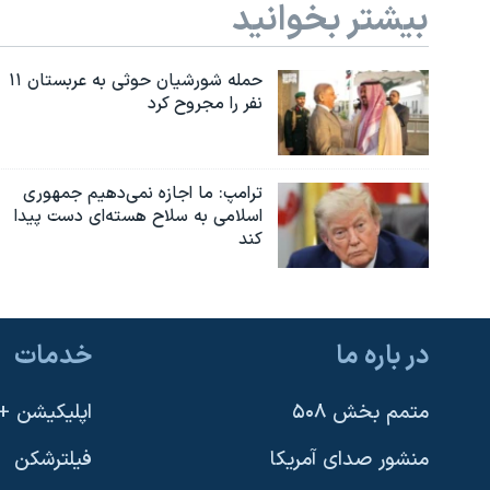
بیشتر بخوانید
نرگس محمدی برنده جایزه نوبل صلح
همایش محافظه‌کاران آمریکا «سی‌پک»
حمله شورشیان حوثی به عربستان ۱۱
نفر را مجروح کرد
صفحه‌های ویژه
سفر پرزیدنت ترامپ به چین
ترامپ: ما اجازه نمی‌دهیم جمهوری
اسلامی به سلاح هسته‌ای دست پیدا
کند
در باره ما
خدمات
متمم بخش ۵۰۸
اپلیکیشن +VOA
منشور صدای آمریکا
فیلترشکن