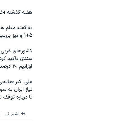
مستندها
فرهنگ و زندگی
هفته گذشته آخرین نشست مقا
حقوق شهروندی
انتخابات ریاست جمهوری آمریکا ۲۰۲۴
اقتصادی
حمله جمهوری اسلامی به اسرائیل
به گفته مقام ها
رمز مهسا
علم و فناوری
۵+۱ و نیز بررسی راه های پیگیری مذاکرات اتمی با ایران است.
اسرائیل در جنگ
ورزش زنان در ایران
گالری عکس
اعتراضات زن، زندگی، آزادی
سندی تاکید کرد
آرشیو پخش زنده
مجموعه مستندهای دادخواهی
اورانیم ۲۰ درصد غنی شده است.
تریبونال مردمی آبان ۹۸
علی اکبر صالحی 
دادگاه حمید نوری
نياز ايران به س
چهل سال گروگان‌گیری
تا درباره توقف تو
قانون شفافیت دارائی کادر رهبری ایران
اشتراک
اعتراضات مردمی آبان ۹۸
اسرائیل در جنگ