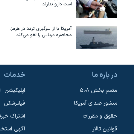
است دارو ندارند
نرگس محمدی برنده جایزه نوبل صلح
همایش محافظه‌کاران آمریکا «سی‌پک»
آمریکا با از سرگیری تردد در هرمز،
صفحه‌های ویژه
محاصره دریایی را لغو می‌کند
سفر پرزیدنت ترامپ به چین
در باره ما
خدمات
متمم بخش ۵۰۸
اپلیکیشن +VOA
منشور صدای آمریکا
فیلترشکن
حقوق و مقررات
اشتراک خبرن
قوانین تالار
آگهی استخد