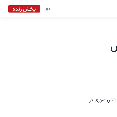
پخش زنده
س
آتش سوزی در