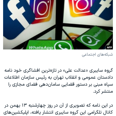
دنبال کنید
مستندها
فرهنگ و زندگی
حقوق شهروندی
انتخابات ریاست جمهوری آمریکا ۲۰۲۴
اقتصادی
حمله جمهوری اسلامی به اسرائیل
رمز مهسا
علم و فناوری
زبانهای مختلف
اسرائیل در جنگ
ورزش زنان در ایران
گالری عکس
اعتراضات زن، زندگی، آزادی
شبکه‌های اجتماعی
آرشیو پخش زنده
مجموعه مستندهای دادخواهی
گروه سایبری «عدالت علی» در تازه‌ترین افشاگری خود نامه
تریبونال مردمی آبان ۹۸
دادستان عمومی و انقلاب تهران به رئیس سازمان اطلاعات
دادگاه حمید نوری
سپاه مبنی بر دستور قضایی سامان‌دهی فضای مجازی را
چهل سال گروگان‌گیری
منتشر کرد.
قانون شفافیت دارائی کادر رهبری ایران
در این نامه که تصویری از آن در روز چهارشنبه ۱۳ بهمن در
اعتراضات مردمی آبان ۹۸
کانال تلگرامی این گروه سایبری انتشار یافته، اپلیکشین‌های