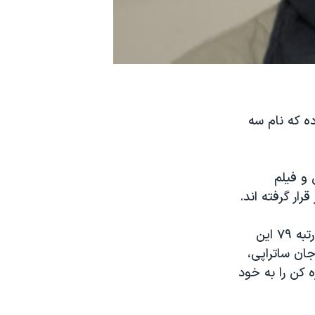
صد فیلم برتر قرن ۲۱ را منتشر کرده که نام سه
تمی و فیلم
همچنین نام انیمیشن «پرسپولیس» اثر مرجان ساتراپی و ونسان پارونو نیز در رتبه ۷۹ این
ان ساتراپی،
ت داوران جشنواره کن را به خود