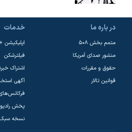
در باره ما
خدمات
متمم بخش ۵۰۸
اپلیکیشن +VOA
منشور صدای آمریکا
فیلترشکن
حقوق و مقررات
اشتراک خبرن
قوانین تالار
آگهی استخد
فرکانس‌های 
پخش رادیو
یادگیری زبان انگلیسی
نسخه سبک 