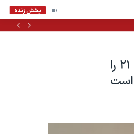
پخش زنده
قبلی
بعدی
گاردین فهرست یکصد فیلم برتر قرن ۲۱ را
 است