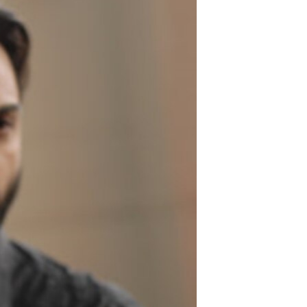
مستندها
فرهنگ و زندگی
حقوق شهروندی
انتخابات ریاست جمهوری آمریکا ۲۰۲۴
اقتصادی
حمله جمهوری اسلامی به اسرائیل
رمز مهسا
علم و فناوری
اسرائیل در جنگ
ورزش زنان در ایران
گالری عکس
اعتراضات زن، زندگی، آزادی
آرشیو پخش زنده
مجموعه مستندهای دادخواهی
تریبونال مردمی آبان ۹۸
دادگاه حمید نوری
چهل سال گروگان‌گیری
قانون شفافیت دارائی کادر رهبری ایران
اعتراضات مردمی آبان ۹۸
اسرائیل در جنگ