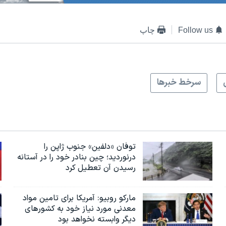
Follow us
چاپ
سرخط خبرها
توفان «دلفین» جنوب ژاپن را
درنوردید؛ چین بنادر خود را در آستانه
رسیدن آن تعطیل کرد
مارکو روبیو: آمریکا برای تامین مواد
معدنی مورد نیاز خود به کشورهای
دیگر وابسته نخواهد بود