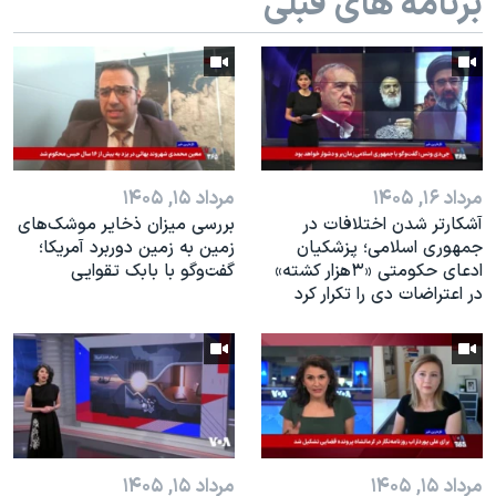
برنامه های قبلی
اسرائیل در جنگ
نرگس محمدی برنده جایزه نوبل صلح
همایش محافظه‌کاران آمریکا «سی‌پک»
صفحه‌های ویژه
سفر پرزیدنت ترامپ به چین
مرداد ۱۶, ۱۴۰۵
مرداد ۱۵, ۱۴۰۵
آشکارتر شدن اختلافات در
بررسی میزان ذخایر موشک‌های
جمهوری اسلامی؛ پزشکیان
زمین به زمین دوربرد آمریکا؛
ادعای حکومتی «۳هزار کشته»
گفت‌وگو با بابک تقوایی
در اعتراضات دی را تکرار کرد
مرداد ۱۵, ۱۴۰۵
مرداد ۱۵, ۱۴۰۵