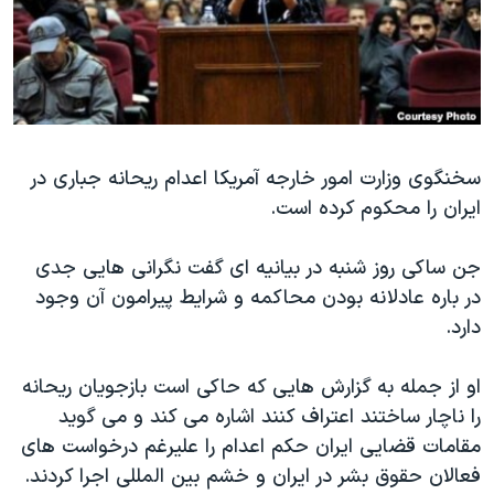
دنبال کنید
مستندها
فرهنگ و زندگی
حقوق شهروندی
انتخابات ریاست جمهوری آمریکا ۲۰۲۴
اقتصادی
حمله جمهوری اسلامی به اسرائیل
رمز مهسا
علم و فناوری
زبانهای مختلف
سخنگوی وزارت امور خارجه آمریکا اعدام ریحانه جباری در
اسرائیل در جنگ
ورزش زنان در ایران
ایران را محکوم کرده است.
گالری عکس
اعتراضات زن، زندگی، آزادی
آرشیو پخش زنده
مجموعه مستندهای دادخواهی
جن ساکی روز شنبه در بیانیه ای گفت نگرانی هایی جدی
در باره عادلانه بودن محاکمه و شرایط پیرامون آن وجود
تریبونال مردمی آبان ۹۸
دارد.
دادگاه حمید نوری
چهل سال گروگان‌گیری
او از جمله به گزارش هایی که حاکی است بازجویان ریحانه
را ناچار ساختند اعتراف کنند اشاره می کند و می گوید
قانون شفافیت دارائی کادر رهبری ایران
مقامات قضایی ایران حکم اعدام را علیرغم درخواست های
اعتراضات مردمی آبان ۹۸
فعالان حقوق بشر در ایران و خشم بین المللی اجرا کردند.