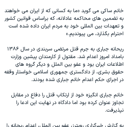
اسرائیل در جنگ
خانم ساکی می گوید «ما به کسانی که از ایران می خواهند
نرگس محمدی برنده جایزه نوبل صلح
به تضمین های محاکمه عادلانه، که براساس قوانین کشور
همایش محافظه‌کاران آمریکا «سی‌پک»
و تعهدات بین المللی خود به مردم ایران داده شده است
صفحه‌های ویژه
احترام بگذارد، می پیوندیم.»
سفر پرزیدنت ترامپ به چین
ريحانه جباری به جرم قتل مرتضی سربندی در سال ۱۳۸۶
بامداد امروز اعدام شد. مقتول از كارمندان پیشین وزارت
اطلاعات ايران بود و عفو بین الملل و دیگر گروه های
حقوق بشری، از دادگستری جمهوری اسلامی خواستار وقفه
در اجرای حکم اعدام خانم جباری شده بودند.
خانم جباری انگيزه خود از ارتكاب قتل را دفاع در مقابل
تجاوز عنوان كرده بود اما دادگاه در نهايت اين ادعا را
نپذيرفت.
به گزارش خبرگزاری رویترز، عفو بین الملل، اعدام ریحانه را