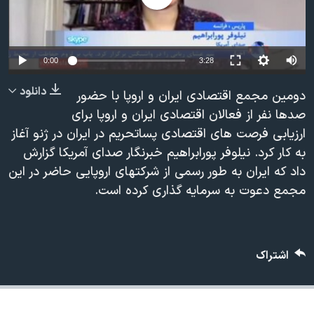
دنبال کنید
مستندها
فرهنگ و زندگی
حقوق شهروندی
انتخابات ریاست جمهوری آمریکا ۲۰۲۴
0:00
3:28
اقتصادی
حمله جمهوری اسلامی به اسرائیل
رمز مهسا
علم و فناوری
دانلود
دومین مجمع اقتصادی ایران و اروپا با حضور
زبانهای مختلف
صدها نفر از فعالان اقتصادی ایران و اروپا برای
اسرائیل در جنگ
ورزش زنان در ایران
ارزیابی فرصت های اقتصادی پساتحریم در ایران در ژنو آغاز
گالری عکس
اعتراضات زن، زندگی، آزادی
به کار کرد. نیلوفر پورابراهیم خبرنگار صدای آمریکا گزارش
آرشیو پخش زنده
مجموعه مستندهای دادخواهی
داد که ایران به طور رسمی از شرکتهای اروپایی حاضر در این
مجمع دعوت به سرمایه گذاری کرده است.
تریبونال مردمی آبان ۹۸
دادگاه حمید نوری
چهل سال گروگان‌گیری
اشتراک
قانون شفافیت دارائی کادر رهبری ایران
اعتراضات مردمی آبان ۹۸