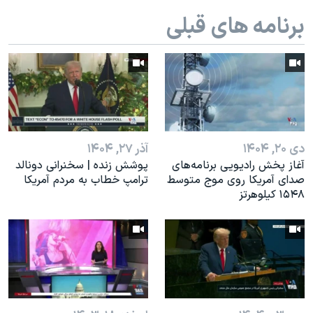
اسرائیل در جنگ
برنامه های قبلی
نرگس محمدی برنده جایزه نوبل صلح
همایش محافظه‌کاران آمریکا «سی‌پک»
صفحه‌های ویژه
سفر پرزیدنت ترامپ به چین
دی ۲۰, ۱۴۰۴
آذر ۲۷, ۱۴۰۴
آغاز پخش رادیویی برنامه‌های
پوشش زنده | سخنرانی دونالد
صدای آمریکا روی موج متوسط
ترامپ خطاب به مردم آمریکا
۱۵۴۸ کیلوهرتز