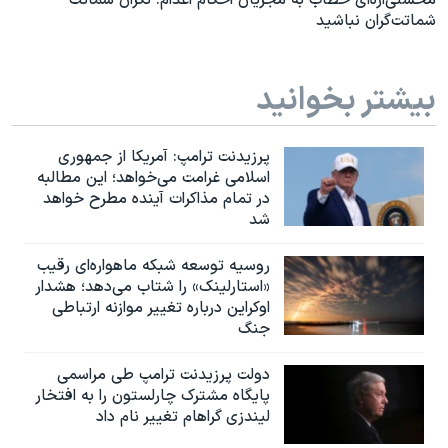
محسنی‌اژه‌ای خطاب به مجریان احکام اعدام: نگران شماتت
شماتت‌گران نباشید
بیشتر بخوانید
پرزیدنت ترامپ: آمریکا از جمهوری
اسلامی غرامت می‌خواهد؛ این مطالبه
در تمام مذاکرات آینده مطرح خواهد
شد
روسیه توسعه شبکه ماهواره‌ای رقیب
«استارلینک» را شتاب می‌دهد؛ هشدار
اوکراین درباره تغییر موازنه ارتباطی
جنگ
دولت پرزیدنت ترامپ طی مراسمی
پایگاه مشترک چارلستون را به افتخار
لیندزی گراهام تغییر نام داد