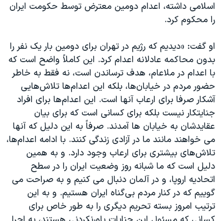
اسرائیل در جنگ
اسلامی داشته، اعدام دومین معترض توسط حکومت ایران
را محکوم کرد.
نرگس محمدی برنده جایزه نوبل صلح
همایش محافظه‌کاران آمریکا «سی‌پک»
او گفت: «دیدیم که رژیم در تهران برای دومین بار یک نفر را
صفحه‌های ویژه
بدون محاکمه عادلانه اعدام کرد. این کاملاً واضح است که
با اعدام در ملاعام، هدف ترساندن است، نه فقط به خاطر
سفر پرزیدنت ترامپ به چین
حضور مردم در خیابان‌ها، بلکه این اعدام‌ها تلاش‌هایی
آشکار صرفا برای ارعاب آنها است. این اعدام‌ها برای افراد
جنایتکار نیست بلکه برای کسانی است که برای بیان
عقایدشان به خیابان ها آمدند. صرفاً به این دلیل که آنها
می خواهند مانند ما در آزادی زندگی کنند. با ادامه اعدام‌ها،
تلاش‌های بیشتری برای ارعاب وجود دارد. و به همین
دلیل است که ما شبانه روز وضعیت ایران را در سطح
اتحادیه اروپا، و در آلمان دنبال می کنیم و به صراحت می
گوییم که در کنار مردم بی‌گناه ایران هستیم. و به این
ترتیب امروز بسته تحریم دیگری را به طور خاص برای
کسانی که مسئول این جنایات باورنکردنی هستند، به اجرا