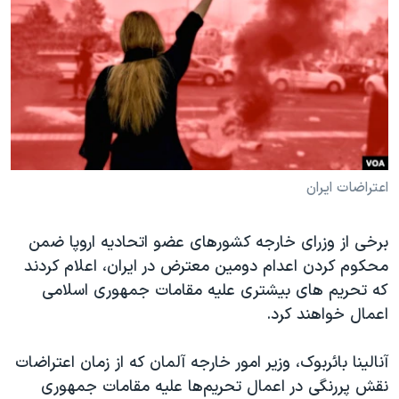
دنبال کنید
مستندها
فرهنگ و زندگی
حقوق شهروندی
انتخابات ریاست جمهوری آمریکا ۲۰۲۴
اقتصادی
حمله جمهوری اسلامی به اسرائیل
رمز مهسا
علم و فناوری
زبانهای مختلف
اسرائیل در جنگ
ورزش زنان در ایران
گالری عکس
اعتراضات زن، زندگی، آزادی
اعتراضات ایران
آرشیو پخش زنده
مجموعه مستندهای دادخواهی
برخی از وزرای خارجه کشورهای عضو اتحادیه اروپا ضمن
تریبونال مردمی آبان ۹۸
محکوم کردن اعدام دومین معترض در ایران، اعلام کردند
دادگاه حمید نوری
که تحریم های بیشتری علیه مقامات جمهوری اسلامی
چهل سال گروگان‌گیری
اعمال خواهند کرد.
قانون شفافیت دارائی کادر رهبری ایران
آنالینا بائربوک، وزیر امور خارجه آلمان که از زمان اعتراضات
اعتراضات مردمی آبان ۹۸
نقش پررنگی در اعمال تحریم‌ها علیه مقامات جمهوری