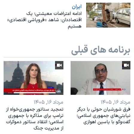
اسرائیل در جنگ
ايران
نرگس محمدی برنده جایزه نوبل صلح
ادامه اعتراضات معیشتی؛ یک
اقتصاددان: شاهد «فروپاشی اقتصادی»
همایش محافظه‌کاران آمریکا «سی‌پک»
هستیم
صفحه‌های ویژه
سفر پرزیدنت ترامپ به چین
برنامه های قبلی
مرداد ۱۶, ۱۴۰۵
مرداد ۱۶, ۱۴۰۵
فرق شورشیان حوثی با دیگر
تمجید سناتور جمهوری‌خواه از
نیابتی‌های جمهوری اسلامی؛
ترامپ برای مذاکره با جمهوری
گفت‌وگو با یاسین اهوازی
اسلامی؛ انتقاد سناتور دموکرات
از مدیریت جنگ