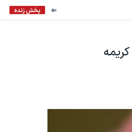
پخش زنده
ب کریمه