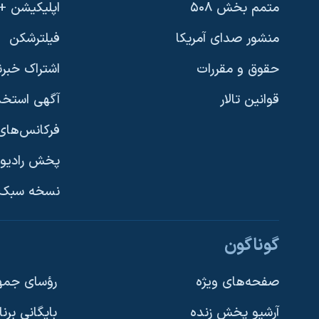
متمم بخش ۵۰۸
اپلیکیشن +VOA
منشور صدای آمریکا
فیلترشکن
حقوق و مقررات
اشتراک خبرن
قوانین تالار
آگهی استخد
فرکانس‌های 
پخش رادیو
یادگیری زبان انگلیسی
نسخه سبک 
دنبال کنید
گوناگون
صفحه‌های ویژه
رؤسای جمهو
آرشیو پخش زنده
بایگانی برن