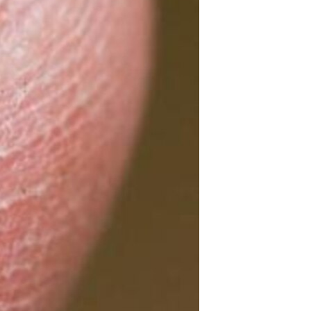
مستندها
فرهنگ و زندگی
حقوق شهروندی
انتخابات ریاست جمهوری آمریکا ۲۰۲۴
اقتصادی
حمله جمهوری اسلامی به اسرائیل
رمز مهسا
علم و فناوری
اسرائیل در جنگ
ورزش زنان در ایران
گالری عکس
اعتراضات زن، زندگی، آزادی
آرشیو پخش زنده
مجموعه مستندهای دادخواهی
تریبونال مردمی آبان ۹۸
دادگاه حمید نوری
چهل سال گروگان‌گیری
قانون شفافیت دارائی کادر رهبری ایران
اعتراضات مردمی آبان ۹۸
اسرائیل در جنگ