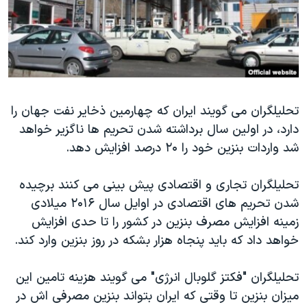
دنبال کنید
مستندها
فرهنگ و زندگی
حقوق شهروندی
انتخابات ریاست جمهوری آمریکا ۲۰۲۴
اقتصادی
حمله جمهوری اسلامی به اسرائیل
رمز مهسا
علم و فناوری
زبانهای مختلف
تحلیلگران می گویند ایران که چهارمین ذخایر نفت جهان را
اسرائیل در جنگ
ورزش زنان در ایران
دارد، در اولین سال برداشته شدن تحریم ها ناگزیر خواهد
گالری عکس
اعتراضات زن، زندگی، آزادی
شد واردات بنزین خود را ۲۰ درصد افزایش دهد.
آرشیو پخش زنده
مجموعه مستندهای دادخواهی
تحلیلگران تجاری و اقتصادی پیش بینی می کنند برچیده
تریبونال مردمی آبان ۹۸
شدن تحریم های اقتصادی در اوایل سال ۲۰۱۶ میلادی
دادگاه حمید نوری
زمینه افزایش مصرف بنزین در کشور را تا حدی افزایش
چهل سال گروگان‌گیری
خواهد داد که باید پنجاه هزار بشکه در روز بنزین وارد کند.
قانون شفافیت دارائی کادر رهبری ایران
تحلیلگران "فکتز گلوبال انرژی" می گویند هزینه تامین این
اعتراضات مردمی آبان ۹۸
میزان بنزین تا وقتی که ایران بتواند بنزین مصرفی اش در