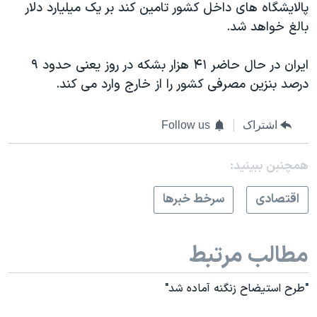
اسرائیل در جنگ
پالایشگاه های داخل کشور تامین کند بر یک میلیارد دلار
بالغ خواهد شد.
نرگس محمدی برنده جایزه نوبل صلح
همایش محافظه‌کاران آمریکا «سی‌پک»
ایران در حال حاضر ۴۱ هزار بشکه در روز یعنی حدود ۹
صفحه‌های ویژه
درصد بنزین مصرفی کشور را از خارج وارد می کند.
سفر پرزیدنت ترامپ به چین
اشتراک
Follow us
همچنبن ببینید:
اقتصادی
سرخط خبرها
مطالب مرتبط
"طرح استیضاح زنگنه آماده شد"