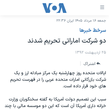
ینکهای
ابل
سترسی
جمعه ۱۶ مرداد ۱۴۰۵ ایران ۲۲:۳۶
خانه
هش
سرخط خبرها
نسخه سبک وب‌سایت
ه
دو شرکت اماراتی تحریم شدند
حتوای
موضوع ها
صلی
برنامه های تلویزیونی
۲۵ اردیبهشت ۱۳۹۲
ایران
هش
جدول برنامه ها
ه
آمریکا
اشتراک
فحه
صفحه‌های ویژه
جهان
ایالات متحده روز چهارشنبه یک مرکز مبادله ارز و یک
صلی
فرکانس‌های صدای آمریکا
شرکت بازرگانی امارات متحده عربی را در فهرست تحریم
ورزشی
جام جهانی ۲۰۲۶
هش
های خود قرار داده است.
پخش رادیویی
ه
گزیده‌ها
عملیات خشم حماسی
ستجو
۲۵۰سالگی آمریکا
ویژه برنامه‌ها
سبب این تصمیم دولت آمریکا به گفته سخنگویان وزارت
یادگیری زبان انگلیسی
خزانه داری آمریکا آن است که این دو موسسه مالی با چند
ویدیوها
بایگانی برنامه‌های تلویزیونی