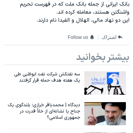
بانک ایرانی از جمله بانک ملت که در فهرست تحریم
دنبال کنید
مستندها
فرهنگ و زندگی
واشنگتن هستند، معامله کرده اند.
حقوق شهروندی
انتخابات ریاست جمهوری آمریکا ۲۰۲۴
این دو نهاد مالی، الهلال و الفیدا نام دارند.
اقتصادی
حمله جمهوری اسلامی به اسرائیل
اشتراک
Follow us
رمز مهسا
علم و فناوری
زبانهای مختلف
اسرائیل در جنگ
ورزش زنان در ایران
بیشتر بخوانید
گالری عکس
اعتراضات زن، زندگی، آزادی
آرشیو پخش زنده
مجموعه مستندهای دادخواهی
سه نفتکش شرکت نفت ابوظبی طی
یک هفته هدف حمله قرار گرفتند
تریبونال مردمی آبان ۹۸
دادگاه حمید نوری
چهل سال گروگان‌گیری
دیدگاه | محمدباقر خرازی؛ بلندگوی یک
جناح یا نشانه‌ای از خلأ قدرت در
قانون شفافیت دارائی کادر رهبری ایران
جمهوری اسلامی؟
اعتراضات مردمی آبان ۹۸