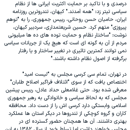
درصدی و با تاکید بر حمایت اکثریت ایرانی ها از نظام
سیاسی تیتر زد: "همه آمدند." کیهان، تندروترین روزنامه
ایران، حامیان حسن روحانی، رییس جمهوری، را به "توهم
پیروزی" متهم کرد. حسین شریعتمداری، سردبیر کیهان،
نوشت: "ساختار نظام و حمایت توده های ده ها میلیونی
مردم از آن به گونه ای است که هیچ یک از جریانات سیاسی
نمی توانند کمترین تاثیری در تغییر ساختار و یا رفتار
برگرفته از اصول نظام داشته باشند."
در تهران، تمام سی کرسی مجلس به "لیست امید"
اختصاص یافت که از سوی "ائتلاف فراگیر اصلاح طلبان"
معرفی شده بود. حتی غلامعلی حداد عادل، رییس پیشین
مجلس که به لحاظ سیاسی و خانوادگی به رهبر جمهوری
اسلامی وابستگی دارد کرسی اش را از دست داد. محافظه
کاران و گروه کوچکی از تندروها در دیگر استان ها عملکرد
بهتری داشتند. آن ها همچنان حضور گسترده ای در
مجلس خواهند داشت اما تسلط خود از سال ۱۳۸۲ به این