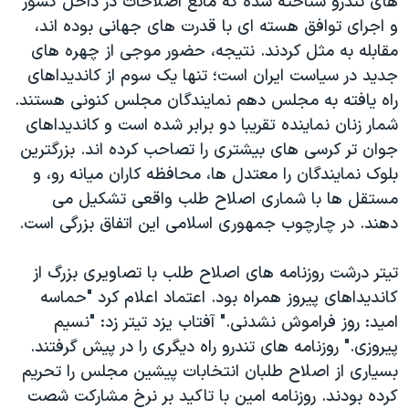
های تندرو شناخته شده که مانع اصلاحات در داخل کشور
اسرائیل در جنگ
و اجرای توافق هسته ای با قدرت های جهانی بوده اند،
نرگس محمدی برنده جایزه نوبل صلح
مقابله به مثل کردند. نتیجه، حضور موجی از چهره های
همایش محافظه‌کاران آمریکا «سی‌پک»
جدید در سیاست ایران است؛ تنها یک سوم از کاندیداهای
راه یافته به مجلس دهم نمایندگان مجلس کنونی هستند.
صفحه‌های ویژه
شمار زنان نماینده تقریبا دو برابر شده است و کاندیداهای
سفر پرزیدنت ترامپ به چین
جوان تر کرسی های بیشتری را تصاحب کرده اند. بزرگترین
بلوک نمایندگان را معتدل ها، محافظه کاران میانه رو، و
مستقل ها با شماری اصلاح طلب واقعی تشکیل می
دهند. در چارچوب جمهوری اسلامی این اتفاق بزرگی است.
تیتر درشت روزنامه های اصلاح طلب با تصاویری بزرگ از
کاندیداهای پیروز همراه بود. اعتماد اعلام کرد "حماسه
امید: روز فراموش نشدنی." آفتاب یزد تیتر زد: "نسیم
پیروزی." روزنامه های تندرو راه دیگری را در پیش گرفتند.
بسیاری از اصلاح طلبان انتخابات پیشین مجلس را تحریم
کرده بودند. روزنامه امین با تاکید بر نرخ مشارکت شصت