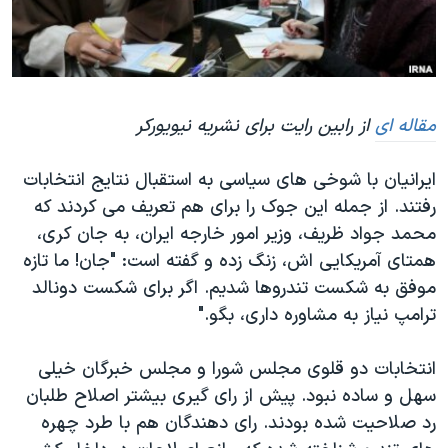
دنبال کنید
مستندها
فرهنگ و زندگی
حقوق شهروندی
انتخابات ریاست جمهوری آمریکا ۲۰۲۴
اقتصادی
حمله جمهوری اسلامی به اسرائیل
مقاله ای
از رابین رایت برای نشریه نیویورکر
رمز مهسا
علم و فناوری
زبانهای مختلف
اسرائیل در جنگ
ورزش زنان در ایران
ایرانیان با شوخی های سیاسی به استقبال نتایج انتخابات
گالری عکس
اعتراضات زن، زندگی، آزادی
رفتند. از جمله این جوک را برای هم تعریف می کردند که
محمد جواد ظریف، وزیر امور خارجه ایران، به جان کری،
آرشیو پخش زنده
مجموعه مستندهای دادخواهی
همتای آمریکایی اش، زنگ زده و گفته است: "جان! ما تازه
تریبونال مردمی آبان ۹۸
موفق به شکست تندروها شدیم. اگر برای شکست دونالد
دادگاه حمید نوری
ترامپ نیاز به مشاوره داری، بگو."
چهل سال گروگان‌گیری
انتخابات دو قلوی مجلس شورا و مجلس خبرگان خیلی
قانون شفافیت دارائی کادر رهبری ایران
سهل و ساده نبود. پیش از رای گیری بیشتر اصلاح طلبان
اعتراضات مردمی آبان ۹۸
رد صلاحیت شده بودند. رای دهندگان هم با طرد چهره