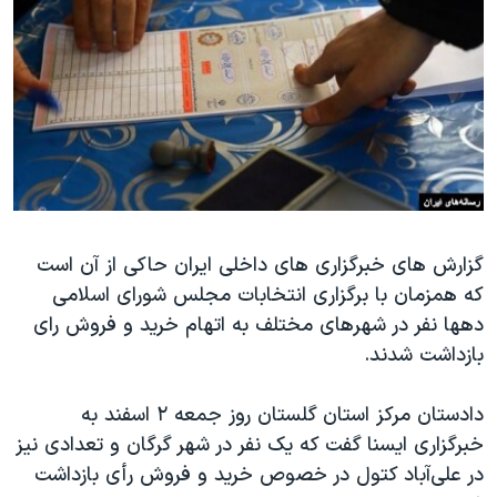
دنبال کنید
مستندها
فرهنگ و زندگی
حقوق شهروندی
انتخابات ریاست جمهوری آمریکا ۲۰۲۴
اقتصادی
حمله جمهوری اسلامی به اسرائیل
رمز مهسا
علم و فناوری
زبانهای مختلف
اسرائیل در جنگ
ورزش زنان در ایران
گالری عکس
اعتراضات زن، زندگی، آزادی
گزارش های خبرگزاری های داخلی ایران حاکی از آن است
آرشیو پخش زنده
مجموعه مستندهای دادخواهی
که همزمان با برگزاری انتخابات مجلس شورای اسلامی
تریبونال مردمی آبان ۹۸
دهها نفر در شهرهای مختلف به اتهام خرید و فروش رای
دادگاه حمید نوری
بازداشت شدند.
چهل سال گروگان‌گیری
دادستان مرکز استان گلستان روز جمعه ۲ اسفند به
قانون شفافیت دارائی کادر رهبری ایران
خبرگزاری ایسنا گفت که یک نفر در شهر گرگان و تعدادی نیز
اعتراضات مردمی آبان ۹۸
در علی‌آباد کتول در خصوص خرید و فروش رأی بازداشت