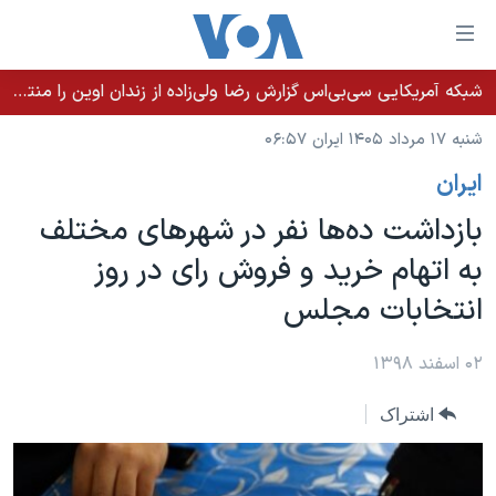
ینکهای
ابل
سترسی
شبکه آمریکایی سی‌بی‌‌اس گزارش رضا ولی‌زاده از زندان اوین را منتشر کرد؛ کامران حکمتی پیش از آغاز شیمی‌درمانی به زندان بازگردانده شد
خانه
هش
شنبه ۱۷ مرداد ۱۴۰۵ ایران ۰۶:۵۷
نسخه سبک وب‌سایت
ه
ايران
حتوای
موضوع ها
صلی
بازداشت ده‌ها نفر در شهرهای مختلف
برنامه های تلویزیونی
ایران
هش
به اتهام خرید و فروش رای در روز
جدول برنامه ها
ه
آمریکا
انتخابات مجلس
فحه
صفحه‌های ویژه
جهان
صلی
فرکانس‌های صدای آمریکا
ورزشی
جام جهانی ۲۰۲۶
۰۲ اسفند ۱۳۹۸
هش
پخش رادیویی
ه
گزیده‌ها
عملیات خشم حماسی
اشتراک
ستجو
۲۵۰سالگی آمریکا
ویژه برنامه‌ها
یادگیری زبان انگلیسی
ویدیوها
بایگانی برنامه‌های تلویزیونی