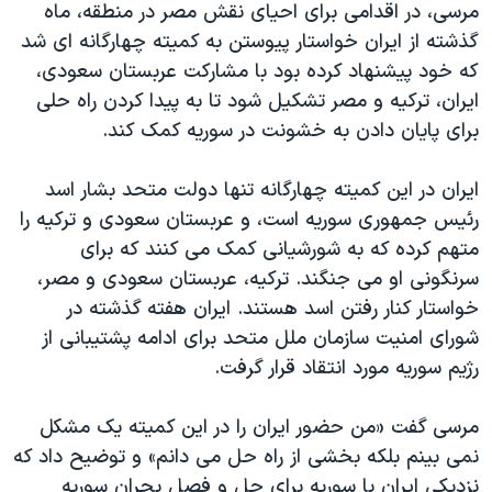
اسرائیل در جنگ
مرسی، در اقدامی برای احیای نقش مصر در منطقه، ماه
گذشته از ایران خواستار پیوستن به کمیته چهارگانه ای شد
نرگس محمدی برنده جایزه نوبل صلح
که خود پیشنهاد کرده بود با مشارکت عربستان سعودی،
همایش محافظه‌کاران آمریکا «سی‌پک»
ایران، ترکیه و مصر تشکیل شود تا به پیدا کردن راه حلی
صفحه‌های ویژه
برای پایان دادن به خشونت در سوریه کمک کند.
سفر پرزیدنت ترامپ به چین
ایران در این کمیته چهارگانه تنها دولت متحد بشار اسد
رئیس جمهوری سوریه است، و عربستان سعودی و ترکیه را
متهم کرده که به شورشیانی کمک می کنند که برای
سرنگونی او می جنگند. ترکیه، عربستان سعودی و مصر،
خواستار کنار رفتن اسد هستند. ایران هفته گذشته در
شورای امنیت سازمان ملل متحد برای ادامه پشتیبانی از
رژیم سوریه مورد انتقاد قرار گرفت.
مرسی گفت «من حضور ایران را در این کمیته یک مشکل
نمی بینم بلکه بخشی از راه حل می دانم» و توضیح داد که
نزدیکی ایران با سوریه برای حل و فصل بحران سوریه