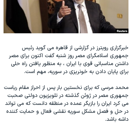
دنبال کنید
مستندها
فرهنگ و زندگی
حقوق شهروندی
انتخابات ریاست جمهوری آمریکا ۲۰۲۴
اقتصادی
حمله جمهوری اسلامی به اسرائیل
رمز مهسا
علم و فناوری
زبانهای مختلف
خبرگزاری رویترز در گزارشی از قاهره می گوید رئیس
اسرائیل در جنگ
ورزش زنان در ایران
جمهوری اسلامگرای مصر روز شنبه گفت اکنون برای مصر
گالری عکس
اعتراضات زن، زندگی، آزادی
داشتن مناسباتی قوی با ایران ، به منظور یافتن راه حلی
آرشیو پخش زنده
مجموعه مستندهای دادخواهی
برای پایان دادن به خونریزی در سوریه، مهم است.
تریبونال مردمی آبان ۹۸
محمد مرسی که برای نخستین بار پس از احراز مقام ریاست
دادگاه حمید نوری
جمهوری مصر در ژوئن گذشته در تلویزیون دولتی صحبت
چهل سال گروگان‌گیری
می کرد ایران را بازیگر عمده در منطقه دانست که می تواند
در حل و فصل مشکل سوریه نقشی فعال و حمایت کننده
قانون شفافیت دارائی کادر رهبری ایران
داشه باشد.
اعتراضات مردمی آبان ۹۸