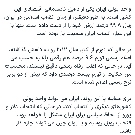
اسرائیل در جنگ
واحد پولی ایران یکی از دلایل نابسامانی اقتصادی این
نرگس محمدی برنده جایزه نوبل صلح
کشور است. به طور دقیقتر، از زمان انقلاب اسلامی در ایران،
همایش محافظه‌کاران آمریکا «سی‌پک»
ریال ۹۹.۸ درصد ارزش خود را از دست داده است. تنها با
این عیار، انقلاب ایران مصیبت بار بوده است.
صفحه‌های ویژه
سفر پرزیدنت ترامپ به چین
در حالی که تورم از اکتبر سال ۲۰۱۲ رو به کاهش گذاشته،
اعلام رسمی تورم ۹.۶ درصد هم رقمی بالا به حساب می
آید. در حالی که اغلب ارقام رسمی دقیق نیستند، محاسبات
من حکایت از تورم بیست درصدی دارد که بیش از دو برابر
نرخ رسمی اعلام شده است.
برای مقابله با این روند، ایران می تواند واحد پولی
کشورهای دیگری را انتخاب کند. در حالی که انتخاب دلار و
یورو از لحاظ سیاسی برای ایران مشکل زا خواهد بود،
انتخاب روبل روسیه و یا یوان چین می تواند چاره کار
باشد.