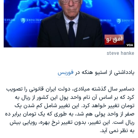
دنبال کنید
مستندها
فرهنگ و زندگی
حقوق شهروندی
انتخابات ریاست جمهوری آمریکا ۲۰۲۴
اقتصادی
حمله جمهوری اسلامی به اسرائیل
رمز مهسا
علم و فناوری
زبانهای مختلف
اسرائیل در جنگ
ورزش زنان در ایران
steve hanke
گالری عکس
اعتراضات زن، زندگی، آزادی
یادداشتی از استیو هنکه در
فوربس
آرشیو پخش زنده
مجموعه مستندهای دادخواهی
تریبونال مردمی آبان ۹۸
دسامبر سال گذشته میلادی، دولت ایران قانونی را تصویب
دادگاه حمید نوری
کرد که بر اساس آن نام واحد پول این کشور از ریال به
تومان تغییر خواهد کرد. این تغییر شامل کم شدن یک
چهل سال گروگان‌گیری
صفر از واحد پولی هم شد، به طوری که یک تومان برابر ده
قانون شفافیت دارائی کادر رهبری ایران
ریال است. این تغییر، بدون تغییر نرخ بهره، رویایی بیش
اعتراضات مردمی آبان ۹۸
به نظر نمی آید.