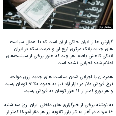
دنبال کنید
مستندها
فرهنگ و زندگی
حقوق شهروندی
انتخابات ریاست جمهوری آمریکا ۲۰۲۴
اقتصادی
حمله جمهوری اسلامی به اسرائیل
رمز مهسا
علم و فناوری
زبانهای مختلف
گزارش ها از ایران حاکی از آن است که با اعمال سیاست
اسرائیل در جنگ
ورزش زنان در ایران
های جدید بانک مرکزی نرخ ارز و قیمت سکه در ایران
گالری عکس
اعتراضات زن، زندگی، آزادی
اندکی کاهش یافته، هر چند که هنوز برخی از سیاست‌های
آرشیو پخش زنده
مجموعه مستندهای دادخواهی
اعلام شده اجرایی نشده است.
تریبونال مردمی آبان ۹۸
همزمان با اجرایی شدن سیاست های جدید ارزی دولت،
دادگاه حمید نوری
نرخ فروش دلار در بازار آزاد نیز به حدود ۹۲۵۰ تومان رسید
چهل سال گروگان‌گیری
و هر یورو کمتر از ۱۱ هزار تومان به فروش رسید.
قانون شفافیت دارائی کادر رهبری ایران
به نوشته برخی از خبرگزاری های داخلی ایران، روز سه شنبه
اعتراضات مردمی آبان ۹۸
۱۶ مرداد در آغاز به کار بازار ثانویه ارز هر دلار آمریکا کمتر از