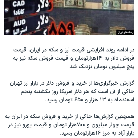
دنبال کنید
مستندها
فرهنگ و زندگی
حقوق شهروندی
انتخابات ریاست جمهوری آمریکا ۲۰۲۴
اقتصادی
حمله جمهوری اسلامی به اسرائیل
رمز مهسا
علم و فناوری
زبانهای مختلف
در ادامه روند افزایشی قیمت ارز و سکه در ایران، قیمت
اسرائیل در جنگ
ورزش زنان در ایران
فروش دلار به ۱۴هزارتومان و قیمت فروش سکه نیز به
گالری عکس
اعتراضات زن، زندگی، آزادی
پنج میلیون تومان نزدیک شد.
آرشیو پخش زنده
مجموعه مستندهای دادخواهی
گزارش خبرگزاری‌ها از خرید و فروش دلار در بازار ارز تهران
تریبونال مردمی آبان ۹۸
حاکی از آن است که هر دلار آمریکا روز یکشنبه پنجم
دادگاه حمید نوری
اسفندماه به ۱۳ هزار و ۶۵۰ تومان رسید.
چهل سال گروگان‌گیری
همچنین گزارش‌ها حاکی از خرید و فروش سکه در ایران به
قانون شفافیت دارائی کادر رهبری ایران
قیمت چهار میلیون و ۷۰۰هزار تومان و قیمت یورو نیز در
اعتراضات مردمی آبان ۹۸
بازار آزاد به مرز ۱۶هزارتومان رسید.