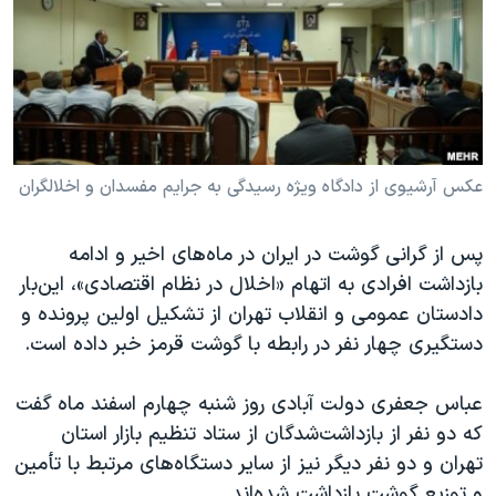
دنبال کنید
مستندها
فرهنگ و زندگی
حقوق شهروندی
انتخابات ریاست جمهوری آمریکا ۲۰۲۴
اقتصادی
حمله جمهوری اسلامی به اسرائیل
رمز مهسا
علم و فناوری
زبانهای مختلف
اسرائیل در جنگ
ورزش زنان در ایران
عکس آرشیوی از دادگاه ویژه رسیدگی به جرایم مفسدان و اخلالگران
گالری عکس
اعتراضات زن، زندگی، آزادی
پس از گرانی گوشت در ایران در ماه‌های اخیر و ادامه
آرشیو پخش زنده
مجموعه مستندهای دادخواهی
بازداشت‌ افرادی به اتهام «اخلال در نظام اقتصادی»، این‌بار
تریبونال مردمی آبان ۹۸
دادستان عمومی و انقلاب تهران از تشکیل اولین پرونده و
دستگیری چهار نفر در رابطه با گوشت قرمز خبر داده است.
دادگاه حمید نوری
چهل سال گروگان‌گیری
عباس جعفری دولت آبادی روز شنبه چهارم اسفند ماه گفت
قانون شفافیت دارائی کادر رهبری ایران
که دو نفر از بازداشت‌شدگان از ستاد تنظیم بازار استان
تهران و دو نفر دیگر نیز از سایر دستگاه‌های مرتبط با تأمین
اعتراضات مردمی آبان ۹۸
و توزیع گوشت بازداشت شده‌اند.