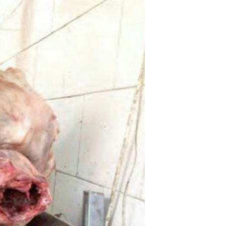
مستندها
فرهنگ و زندگی
حقوق شهروندی
انتخابات ریاست جمهوری آمریکا ۲۰۲۴
اقتصادی
حمله جمهوری اسلامی به اسرائیل
رمز مهسا
علم و فناوری
اسرائیل در جنگ
ورزش زنان در ایران
گالری عکس
اعتراضات زن، زندگی، آزادی
آرشیو پخش زنده
مجموعه مستندهای دادخواهی
تریبونال مردمی آبان ۹۸
دادگاه حمید نوری
چهل سال گروگان‌گیری
قانون شفافیت دارائی کادر رهبری ایران
اعتراضات مردمی آبان ۹۸
اسرائیل در جنگ