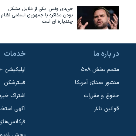
جی‌دی ونس: یکی از دلایل مشکل
بودن مذاکره با جمهوری اسلامی نظام
چندپاره آن است
در باره ما
خدمات
متمم بخش ۵۰۸
اپلیکیشن +VOA
منشور صدای آمریکا
فیلترشکن
حقوق و مقررات
اشتراک خبرن
قوانین تالار
آگهی استخد
فرکانس‌های 
پخش رادیو