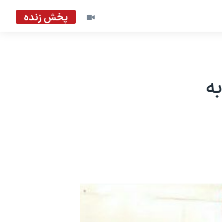
پخش زنده
ه