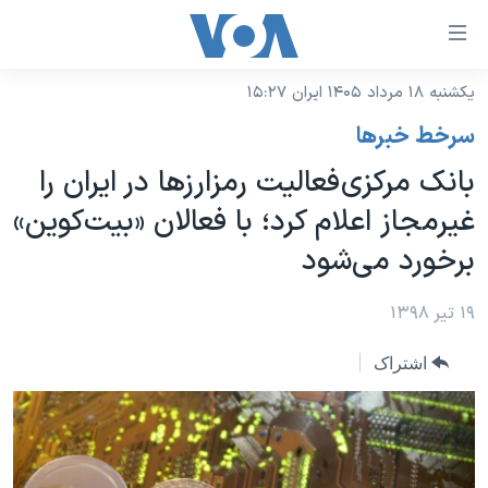
ینکهای
ابل
سترسی
یکشنبه ۱۸ مرداد ۱۴۰۵ ایران ۱۵:۲۷
خانه
هش
سرخط خبرها
نسخه سبک وب‌سایت
ه
بانک مرکزی فعالیت رمزارزها در ایران را
حتوای
موضوع ها
غیرمجاز اعلام کرد؛ با فعالان «بیت‌کوین»
صلی
برنامه های تلویزیونی
ایران
هش
برخورد می‌شود
جدول برنامه ها
ه
آمریکا
فحه
صفحه‌های ویژه
۱۹ تیر ۱۳۹۸
جهان
صلی
فرکانس‌های صدای آمریکا
ورزشی
جام جهانی ۲۰۲۶
هش
اشتراک
پخش رادیویی
ه
گزیده‌ها
عملیات خشم حماسی
ستجو
۲۵۰سالگی آمریکا
ویژه برنامه‌ها
یادگیری زبان انگلیسی
ویدیوها
بایگانی برنامه‌های تلویزیونی