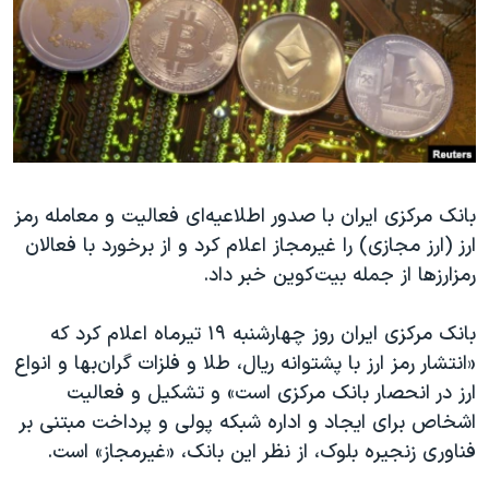
دنبال کنید
مستندها
فرهنگ و زندگی
حقوق شهروندی
انتخابات ریاست جمهوری آمریکا ۲۰۲۴
اقتصادی
حمله جمهوری اسلامی به اسرائیل
رمز مهسا
علم و فناوری
زبانهای مختلف
اسرائیل در جنگ
ورزش زنان در ایران
بانک مرکزی ایران با صدور اطلاعیه‌ای فعالیت و معامله رمز
گالری عکس
اعتراضات زن، زندگی، آزادی
ارز (ارز مجازی) را غیرمجاز اعلام کرد و از برخورد با فعالان
آرشیو پخش زنده
مجموعه مستندهای دادخواهی
رمزارزها از جمله بیت‌کوین خبر داد.
تریبونال مردمی آبان ۹۸
بانک مرکزی ایران روز چهارشنبه ۱۹ تیرماه اعلام کرد که
دادگاه حمید نوری
«انتشار رمز ارز با پشتوانه ریال، طلا و فلزات گران‌بها و انواع
چهل سال گروگان‌گیری
ارز در انحصار بانک مرکزی است» و تشکیل و فعالیت
قانون شفافیت دارائی کادر رهبری ایران
اشخاص برای ایجاد و اداره شبکه پولی و پرداخت مبتنی بر
فناوری زنجیره بلوک، از نظر این بانک، «غیرمجاز» است.
اعتراضات مردمی آبان ۹۸