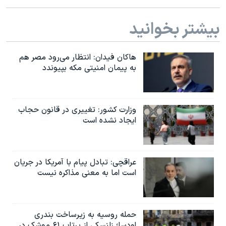
بیشتر بخوانید
هاکان فیدان: انتظار می‌رود مصر هم
به پیمان امنیتی مکه بپیوندد
وزارت کشور: تغییری در قانون حجاب
ایجاد نشده است
عراقچی: تبادل پیام با آمریکا در جریان
است اما به معنی مذاکره نیست
حمله روسیه به زیرساخت بندری
اودسا؛ زلنسکی از پرتاب ۶۱ موشک در