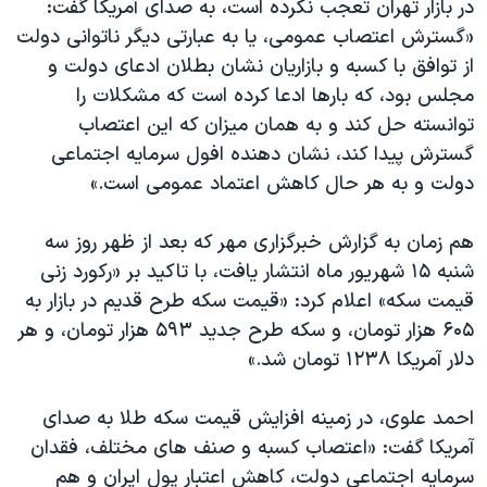
در بازار تهران تعجب نکرده است، به صدای آمریکا گفت:
اسرائیل در جنگ
«گسترش اعتصاب عمومی، یا به عبارتی دیگر ناتوانی دولت
نرگس محمدی برنده جایزه نوبل صلح
از توافق با کسبه و بازاریان نشان بطلان ادعای دولت و
همایش محافظه‌کاران آمریکا «سی‌پک»
مجلس بود، که بارها ادعا کرده است که مشکلات را
توانسته حل کند و به همان میزان که این اعتصاب
صفحه‌های ویژه
گسترش پیدا کند، نشان دهنده افول سرمایه اجتماعی
سفر پرزیدنت ترامپ به چین
دولت و به هر حال کاهش اعتماد عمومی است.»
هم زمان به گزارش خبرگزاری مهر که بعد از ظهر روز سه
شنبه ۱۵ شهریور ماه انتشار یافت، با تاکید بر «رکورد زنی
قیمت سکه» اعلام کرد: «قیمت سکه طرح قدیم در بازار به
۶۰۵ هزار تومان، و سکه طرح جدید ۵۹۳ هزار تومان، و هر
دلار آمریکا ۱۲۳۸ تومان شد.»
احمد علوی، در زمینه افزایش قیمت سکه طلا به صدای
آمریکا گفت: «اعتصاب کسبه و صنف های مختلف، فقدان
سرمایه اجتماعی دولت، کاهش اعتبار پول ایران و هم