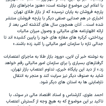
دنبال کنید
با اعلام این موضوع نوشته است: «هنوز ماجراهای بازار
مستندها
فرهنگ و زندگی
پارچه فروشان به پایان نرسیده که از بازار طلای تهران
حقوق شهروندی
انتخابات ریاست جمهوری آمریکا ۲۰۲۴
اخباری در هم صدایی صنفی دیگر با پارچه فروشان منتشر
اقتصادی
حمله جمهوری اسلامی به اسرائیل
شده است... آنان همچون سال های گذشته کمی بعد از
ارائه اظهارنامه های مالیاتی و وصول میزان مالیات
رمز مهسا
علم و فناوری
زبانهای مختلف
پرداختی، کرکره های مغازه های خود را پایین کشیده اند تا
اسرائیل در جنگ
ورزش زنان در ایران
جدالی تازه با سازمان امور مالیاتی را کلید زده باشند.»
گالری عکس
اعتراضات زن، زندگی، آزادی
به نوشته خبر آن لاین، «ورود بازار طلا به ماجرای اعتصابات
آرشیو پخش زنده
مجموعه مستندهای دادخواهی
گرفتارهای بسیاری را برای سازمان امور مالیاتی رقم خواهد
تریبونال مردمی آبان ۹۸
زد.» از دید این پایگاه خبری، تداوم اعتصاب بازار تهران،
دادگاه حمید نوری
شاید به صنوف دیگر نیز سرایت کند و منجر به انتقال
نارضایتی ها به استان های دیگر شود.
چهل سال گروگان‌گیری
قانون شفافیت دارائی کادر رهبری ایران
احمد علوی، کارشناس و استاد اقتصاد مالی در سوئد، با
اعتراضات مردمی آبان ۹۸
تاکید بر این موضوع که به هیچ وجه از گسترش اعتصاب