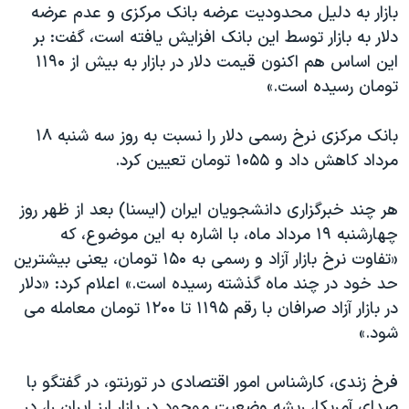
بازار به دلیل محدودیت عرضه بانک مرکزی و عدم عرضه
دنبال کنید
مستندها
فرهنگ و زندگی
دلار به بازار توسط این بانک افزایش یافته است، گفت: بر
حقوق شهروندی
انتخابات ریاست جمهوری آمریکا ۲۰۲۴
این اساس هم اکنون قیمت دلار در بازار به بیش از ۱۱۹۰
تومان رسیده است.»
اقتصادی
حمله جمهوری اسلامی به اسرائیل
رمز مهسا
علم و فناوری
بانک مرکزی نرخ رسمی دلار را نسبت به روز سه شنبه ۱۸
زبانهای مختلف
اسرائیل در جنگ
ورزش زنان در ایران
مرداد کاهش داد و ۱۰۵۵ تومان تعیین کرد.
گالری عکس
اعتراضات زن، زندگی، آزادی
هر چند خبرگزاری دانشجویان ایران (ایسنا) بعد از ظهر روز
آرشیو پخش زنده
مجموعه مستندهای دادخواهی
چهارشنبه ۱۹ مرداد ماه، با اشاره به این موضوع، که
تریبونال مردمی آبان ۹۸
«تفاوت نرخ بازار آزاد و رسمی به ۱۵۰ تومان، یعنی بیشترین
حد خود در چند ماه گذشته رسیده است.» اعلام کرد: «دلار
دادگاه حمید نوری
در بازار آزاد صرافان با رقم ۱۱۹۵ تا ۱۲۰۰ تومان معامله می
چهل سال گروگان‌گیری
شود.»
قانون شفافیت دارائی کادر رهبری ایران
فرخ زندی، کارشناس امور اقتصادی در تورنتو، در گفتگو با
اعتراضات مردمی آبان ۹۸
صدای آمریکا، ریشه وضعیت موجود در بازار ارز ایران را، در