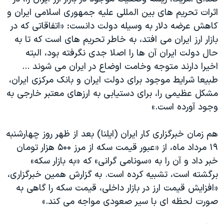
اسرائیل در جنگ
اثرات تحریم های بین المللی علیه جمهوری اسلامی ایران و
نرگس محمدی برنده جایزه نوبل صلح
کاهش عرضه دلار به وسیله دولت دانست: «اتفاقاتی که در
بازار ارز ایران می افتد، به خاطر تحریم های است که تا به
همایش محافظه‌کاران آمریکا «سی‌پک»
حال دولت ایران آن ها را اصلا جدی نگرفته بود، البته
صفحه‌های ویژه
اخیرا دارند متوجه وخامت اوضاع در ایران می شوند ...
سفر پرزیدنت ترامپ به چین
طبیعا شرایط موجود برای دولت ایران و بانک مرکزی ایران،
مشکل عظیمی را، برای دستیابی به ارزهای معتبر خارجی به
وجود آورده است.»
هم زمان خبرگزاری کار ایران (ایلنا) بعد از ظهر روز چهارشنبه
۱۹ مرداد ماه، از «عبور قیمت سکه از مرز ۵۰۰ هزار تومان
خبر داد و آن را به «سونامی گرانی» که «به بازار سکه»
برگشته است، تشبیه کرده است. به گزارش همین خبرگزاری،
«افزایش قیمت ارز در بازار داخلی، قیمت سکه را گاهی به
صورت لحظه ای با سیر صعودی مواجه می کند.»