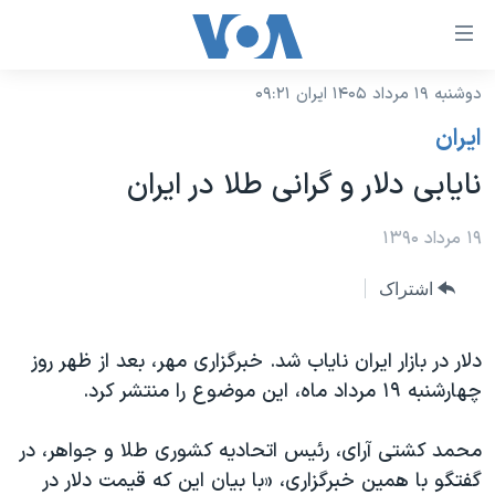
ینکهای
ابل
سترسی
دوشنبه ۱۹ مرداد ۱۴۰۵ ایران ۰۹:۲۱
خانه
هش
ايران
نسخه سبک وب‌سایت
ه
نایابی دلار و گرانی طلا در ایران
حتوای
موضوع ها
صلی
برنامه های تلویزیونی
۱۹ مرداد ۱۳۹۰
ایران
هش
جدول برنامه ها
ه
آمریکا
اشتراک
فحه
صفحه‌های ویژه
جهان
صلی
فرکانس‌های صدای آمریکا
دلار در بازار ایران نایاب شد. خبرگزاری مهر، بعد از ظهر روز
ورزشی
جام جهانی ۲۰۲۶
هش
چهارشنبه ۱۹ مرداد ماه، این موضوع را منتشر کرد.
پخش رادیویی
ه
گزیده‌ها
عملیات خشم حماسی
ستجو
۲۵۰سالگی آمریکا
ویژه برنامه‌ها
محمد کشتی آرای، رئیس اتحادیه کشوری طلا و جواهر، در
یادگیری زبان انگلیسی
گفتگو با همین خبرگزاری، «با بیان این که قیمت دلار در
ویدیوها
بایگانی برنامه‌های تلویزیونی