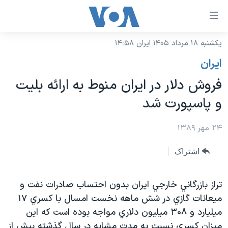
ینکهای
ابل
سترسی
یکشنبه ۱۸ مرداد ۱۴۰۵ ایران ۱۴:۵۸
خانه
هش
ايران
نسخه سبک وب‌سایت
ه
فروش دلار در ایران منوط به ارائه بلیت
حتوای
موضوع ها
و پاسپورت شد
صلی
برنامه های تلویزیونی
ایران
هش
جدول برنامه ها
۲۴ مهر ۱۳۸۹
ه
آمریکا
فحه
صفحه‌های ویژه
جهان
اشتراک
صلی
فرکانس‌های صدای آمریکا
ورزشی
جام جهانی ۲۰۲۶
هش
پخش رادیویی
تراز بازرگاني خارجي ايران بدون احتساب صادرات نفت و
ه
گزیده‌ها
عملیات خشم حماسی
ميعانات گازي در شش ماهه نخست امسال با كسري ۱۷
ستجو
۲۵۰سالگی آمریکا
ویژه برنامه‌ها
یادگیری زبان انگلیسی
ميليارد و ۳۰۸ ميليون دلاري مواجه بوده است كه اين
ویدیوها
بایگانی برنامه‌های تلویزیونی
ميزان كسري نسبت به مدت مشابه در سال گذشته بيش از