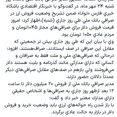
شنبه ۲۴ مهر ماه، در گفت‌وگو با خبرنگار اقتصادي باشگاه
خبري فارس «توانا» ضمن تشريح وضعيت فروش ارز در
صرافي بانك ملي طي روز جاري (شنبه)،‌اظهار كرد: امروز
قيمت فروش دلار براي صرافي‌هاي مجاز ۱۰۴۵تومان و
مردم عادي ۱۰۵۰ تومان بود.
وي با بيان اين كه طي روز جاري بيش تر جمعيتي كه
مقابل اين صرافي در صف ايستادند، صراف‌هستند، افزود:
درحالي كه صرافي‌هاي ملي و ملت فقط به صرافان و
كساني كه داراي مداركي مانند گذرنامه و بليت هستند دلار
مي‌فروشند ولي بازهم در صف‌هاي مقابل صرافي‌هاي ديگر
عمدتاً دلالان حضور دارند.
مدير صرافي بانك ملي از فروش ۲۰ ميليون دلار تا ساعت
۱۲ بعد ازظهر روز جاري به صرافي‌ها و اشخاص حقيقي
داراي مدارك معتبر خبر داد و گفت:
با باز شدن راه حواله‌هاي ارزي بايد وضعيت خريد و فروش
دلار در بازار به حالت عادي برگردد.