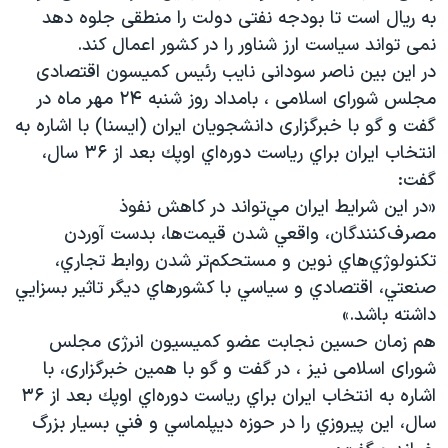
به ریال است تا بودجه نفتی دولت را منطقی جلوه دهد
نمی تواند سیاست ارز شناور را در کشور اعمال کند.
در این بین ناصر سودانی نایب رئیس کمیسون اقتصادی
مجلس شورای اسلامی ، بامداد روز شنبه ۲۴ مهر ماه در
گفت و گو با خبرگزاری دانشجویان ایران (ایسنا) با اشاره به
انتخاب ايران براي رياست دوره‌اي اوپك بعد از ۳۶ سال،
گفت:
«در اين شرايط ايران مي‌تواند در كاهش نفوذ
مصرف‌كنندگان، واقعي شدن قيمت‌ها، بدست آوردن
تكنولوژي‌هاي نوين و مستحكم‌تر شدن روابط تجاري،
صنعتي، اقتصادي و سياسي با كشورهاي ديگر تاثير بسزايي
داشته باشد.»
هم زمان حسین نجابت عضو کمیسیون انرژی مجلس
شورای اسلامی نیز ، در گفت و گو با همین خبرگزاری، با
اشاره به انتخاب ايران براي رياست دوره‌اي اوپك بعد از ۳۶
سال، اين پيروزي را در حوزه ديپلماسي و فني بسيار بزرگ