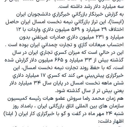
دنبال کنید
سه ميليارد دلار رشد داشته است.
مستندها
فرهنگ و زندگی
به گزارش خبرنگار بازرگاني خبرگزاري دانشجويان ايران
حقوق شهروندی
انتخابات ریاست جمهوری آمریکا ۲۰۲۴
(ايسنا)، اين تراز بازرگاني نيمه نخست امسال ايران حاصل
اقتصادی
حمله جمهوری اسلامی به اسرائیل
اختلاف ۲۹ ميليارد و ۵۶۹ ميليون دلاري واردات با ۱۲
ميليارد و ۲۳۱ ميليون دلاري صادرات غيرنفتي بدون
رمز مهسا
علم و فناوری
زبانهای مختلف
احتساب ميعانات گازي و تجارت چمداني ايران بوده است .
اسرائیل در جنگ
ورزش زنان در ایران
اين در حالي است كه ميزان كسري تجاري ايران در سال
گالری عکس
اعتراضات زن، زندگی، آزادی
گذشته بيش از ۳۳ ميليارد و ۶۶۵ ميليون دلار گزارش شده
است، كه با حفظ روند تجارت نيمه نخست امسال، این
آرشیو پخش زنده
مجموعه مستندهای دادخواهی
خبرگزاری پيش‌بيني می کند كه كسري ۱۷ ميليارد دلاري
تریبونال مردمی آبان ۹۸
شش ماهه نخست امسال در پايان سال ۳۴ ميليارد دلار
دادگاه حمید نوری
يعني بيش تر از سال گذشته شود.
هم زمان محمد رضا سروش عضو هیات رئیسه کمیسیون
چهل سال گروگان‌گیری
سازمان های بین المللی اتاق بازرگانی ایران ، بامداد روز
قانون شفافیت دارائی کادر رهبری ایران
شنبه ۲۴ مهر ماه در گفت و گو با خبرگزاری کار ایران ( ایلنا)
اعتراضات مردمی آبان ۹۸
اظهار داشت: