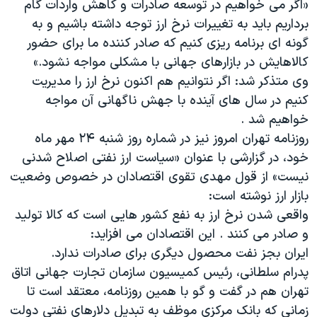
«اگر می خواهیم در توسعه صادرات و کاهش واردات گام
اسرائیل در جنگ
برداریم باید به تغییرات نرخ ارز توجه داشته باشیم و به
نرگس محمدی برنده جایزه نوبل صلح
گونه ای برنامه ریزی کنیم که صادر کننده ما برای حضور
همایش محافظه‌کاران آمریکا «سی‌پک»
کالاهایش در بازارهای جهانی با مشکلی مواجه نشود.»
وی متذکر شد: اگر نتوانیم هم اکنون نرخ ارز را مدیریت
صفحه‌های ویژه
کنیم در سال های آینده با جهش ناگهانی آن مواجه
سفر پرزیدنت ترامپ به چین
خواهیم شد .
روزنامه تهران امروز نیز در شماره روز شنبه ۲۴ مهر ماه
خود، در گزارشی با عنوان «سیاست ارز نفتی اصلاح شدنی
نیست» از قول مهدی تقوی اقتصادان در خصوص وضعیت
بازار ارز نوشته است:
واقعی شدن نرخ ارز به نفع کشور هایی است که کالا تولید
و صادر می کنند . این اقتصادان می افزاید:
ایران بجز نفت محصول دیگری برای صادرات ندارد.
پدرام سلطانی، رئیس کمیسیون سازمان تجارت جهانی اتاق
تهران هم در گفت و گو با همین روزنامه، معتقد است تا
زمانی که بانک مرکزی موظف به تبدیل دلارهای نفتی دولت