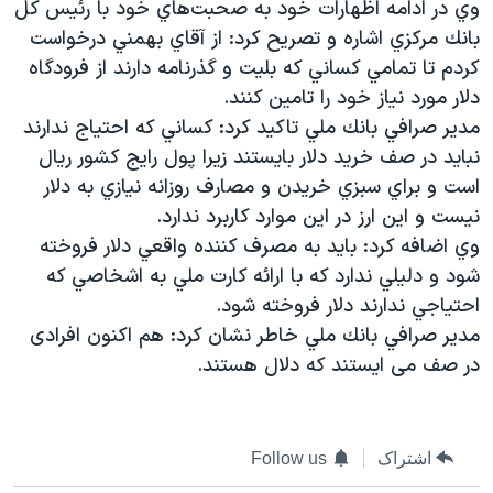
وي در ادامه اظهارات خود به صحبت‌هاي خود با رئيس كل
بانك مركزي اشاره و تصريح كرد: از آقاي بهمني درخواست
كردم تا تمامي كساني كه بليت و گذرنامه دارند از فرودگاه
دلار مورد نياز خود را تامين كنند.
مدير صرافي بانك ملي تاكيد كرد: كساني كه احتياج ندارند
نبايد در صف خريد دلار بايستند زيرا پول رايج كشور ريال
است و براي سبزي خريدن و مصارف روزانه نيازي به دلار
نيست و اين ارز در اين موارد كاربرد ندارد.
وي اضافه كرد: بايد به مصرف كننده واقعي دلار فروخته
شود و دليلي ندارد كه با ارائه كارت ملي به اشخاصي كه
احتياجي ندارند دلار فروخته شود.
مدير صرافي بانك ملي خاطر نشان کرد: هم اکنون افرادی
در صف می ایستند که دلال هستند.
اشتراک
Follow us