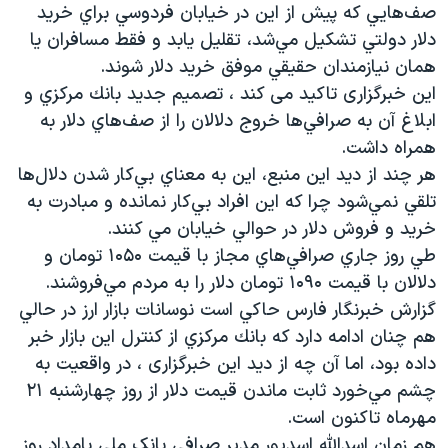
صف‌هايي كه پيش از اين در خيابان فردوسي براي خريد
دلار دولتي تشكيل مي‌شد، تقليل يابد و فقط مسافران يا
همان نيازمندان حقيقي موفق خريد دلار شوند.
این خبرگزاری تاکید می کند ، تصميم جديد بانك مركزي و
ابلاغ آن به صرافي‌ها خروج دلالان را از صف‌هاي دلار به
همراه داشت.
هر چند از دید این منبع، اين به معناي بي‌كار شدن دلال‌ها
تلقي نمي‌شود چرا كه اين افراد بي‌كار نمانده و مبادرت به
خريد و فروش دلار در حوالي خيابان مي كنند.
طي روز جاري صرافي‌هاي مجاز با قيمت ۱۰۵۰ تومان و
دلالان با قيمت ۱۰۹۰ تومان دلار را به مردم مي‌فروشند.
گزارش خبرنگار فارس حاكي است نوسانات بازار ارز در حالي
هم چنان ادامه دارد كه بانك مركزي از كنترل اين بازار خبر
داده بود، اما آن چه از دید این خبرگزاری ، در واقعيت به
چشم مي‌خورد ثابت ماندن قيمت دلار از روز چهارشنبه ۲۱
مهرماه تاكنون است.
هم زمان اسد‌الله اسدپور مدیر صرافی بانک ملی بامداد روز