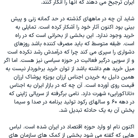
ایران ترجیح می دهند که آنها را انکار کنند.
اسرائیل در جنگ
نرگس محمدی برنده جایزه نوبل صلح
شاید آن چه در ماههای گذشته در حد گمانه زنی و پیش
همایش محافظه‌کاران آمریکا «سی‌پک»
بینی بود اکنون آثار خود را آشکار کرده است. تمایلی به
خرید وجود ندارد. این بخشی از بحرانی است که در راه
صفحه‌های ویژه
است. طبقه متوسط که باید مصرف کننده باشد روزهای
سفر پرزیدنت ترامپ به چین
دشواری را سپری می کند چرا که درآمدش رشد نکرده است
و از سویی درگیر فعالیت در حوزه سیاسی نیز هست. اما اگر
میل خرید هم داشته باشد از توان خرید برخوردار نیست به
همین دلیل به خریدن اجناس ارزان بویژه پوشاک ارزان
قیمت روی آورده است. آن چه که در بازار ایران به اجناس
«تاناکورایی» شهرت دارد. نامی برگرفته از سریالی ژاپنی که
در دهه ۶۰ و سالهای رکود تولید برنامه در صدا و سیما
پخش آن به یک حادثه تبدیل شد.
اکنون نام او وارد حوزه اقتصاد در ایران شده است. لباس
هایی که گفته می شود بخشی از کمک های سازمان های