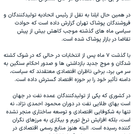
دنبال کنید
مستندها
فرهنگ و زندگی
در همین حال ایلنا به نقل از رئیس اتحادیه تولیدکنندگان و
حقوق شهروندی
انتخابات ریاست جمهوری آمریکا ۲۰۲۴
فروشندگان پوشاک تهران گزارش داده است که حوادث
اقتصادی
حمله جمهوری اسلامی به اسرائیل
سیاسی ماه های گذشته موجب کاهش بیش از پیش
تقاضا در بازار پوشاک شده است.
رمز مهسا
علم و فناوری
زبانهای مختلف
اسرائیل در جنگ
ورزش زنان در ایران
با گذشت ۷ ماه پس از انتخابات در حالی که در شوک کشته
گالری عکس
اعتراضات زن، زندگی، آزادی
شدگان و موج جدید بازداشتی ها و صدور احکام سنگین به
سر می برد، برخی ناظران اقتصادی معتقدند که سیاست،
آرشیو پخش زنده
مجموعه مستندهای دادخواهی
دامنه تأثیر خود را بر حوزه اقتصاد گسترش داده است.
تریبونال مردمی آبان ۹۸
دادگاه حمید نوری
در کشوری که یکی از تولیدکنندگان عمده نفت در جهان
است بهای طلایی نفت در دوران محمود احمدی نژاد، نه
چهل سال گروگان‌گیری
تنها به شکوفایی اقتصادی و توسعه ساختاری منجر نشده
قانون شفافیت دارائی کادر رهبری ایران
است، بلکه افزایش نرخ تورم و بیکاری به مرزهای نگران
اعتراضات مردمی آبان ۹۸
کننده رسیده است. البته هنوز منابع رسمی اقتصادی در