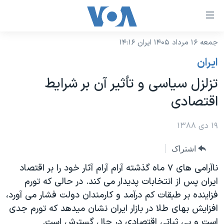
ینکهای
ابل
سترسی
جمعه ۱۶ مرداد ۱۴۰۵ ایران ۱۴:۱۶
خانه
هش
ايران
نسخه سبک وب‌سایت
ه
تزلزل سیاسی و تأثیر آن بر شرایط
حتوای
موضوع ها
اقتصادی
صلی
برنامه های تلویزیونی
ایران
هش
جدول برنامه ها
۱۹ دی ۱۳۸۸
ه
آمریکا
فحه
صفحه‌های ویژه
جهان
اشتراک
صلی
فرکانس‌های صدای آمریکا
ورزشی
جام جهانی ۲۰۲۶
ناآرامی های ۷ ماه گذشته آرام آرام آثار خود را بر اقتصاد
هش
پخش رادیویی
ایران پس از انتخابات پدیدار می کند. در حالی که تورم
ه
گزیده‌ها
عملیات خشم حماسی
فزاینده بر طبقات کم درآمد و کارمندان دولت فشار می آورد،
ستجو
۲۵۰سالگی آمریکا
ویژه برنامه‌ها
یادگیری زبان انگلیسی
افزایش بهای طلا در بازار ایران نشان میدهد که تورم جدی
ویدیوها
بایگانی برنامه‌های تلویزیونی
است و بی ثباتی اقتصادی در حال گسترش است.