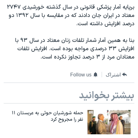
دنبال کنید
برپایه آمار پزشکی قانونی در سال گذشته خورشیدی ۲۷۴۷
مستندها
فرهنگ و زندگی
معتاد در ایران جان دادند که در مقایسه با سال ۱۳۹۲ دو
حقوق شهروندی
انتخابات ریاست جمهوری آمریکا ۲۰۲۴
درصد افزایش داشته است.
اقتصادی
حمله جمهوری اسلامی به اسرائیل
بنا به همین آمار شمار تلفات زنان معتاد در سال ۹۳ با
رمز مهسا
علم و فناوری
زبانهای مختلف
افزایش ۳۳ درصدی مواجه بوده است. افزایش تلفات
اسرائیل در جنگ
ورزش زنان در ایران
معتادان مرد از ۳ درصد تجاوز نکرده است.
گالری عکس
اعتراضات زن، زندگی، آزادی
آرشیو پخش زنده
مجموعه مستندهای دادخواهی
اشتراک
Follow us
تریبونال مردمی آبان ۹۸
بیشتر بخوانید
دادگاه حمید نوری
چهل سال گروگان‌گیری
حمله شورشیان حوثی به عربستان ۱۱
قانون شفافیت دارائی کادر رهبری ایران
نفر را مجروح کرد
اعتراضات مردمی آبان ۹۸