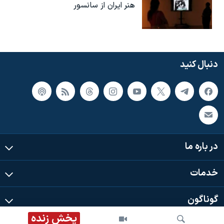
هنر ایران از سانسور
دنبال کنید
در باره ما
خدمات
گوناگون
پخش زنده