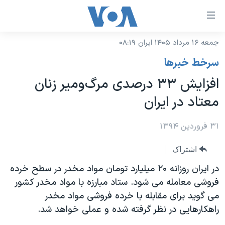
ینکهای
ابل
سترسی
جمعه ۱۶ مرداد ۱۴۰۵ ایران ۰۸:۱۹
خانه
هش
سرخط خبرها
نسخه سبک وب‌سایت
ه
افزایش ۳۳ درصدی مرگ‌ومیر زنان
حتوای
موضوع ها
معتاد در ایران
صلی
برنامه های تلویزیونی
ایران
هش
جدول برنامه ها
۳۱ فروردین ۱۳۹۴
ه
آمریکا
فحه
صفحه‌های ویژه
جهان
اشتراک
صلی
فرکانس‌های صدای آمریکا
ورزشی
جام جهانی ۲۰۲۶
در ایران روزانه ۲۰ میلیارد تومان مواد مخدر در سطح خرده
هش
پخش رادیویی
فروشی معامله می شود. ستاد مبارزه با مواد مخدر کشور
ه
گزیده‌ها
عملیات خشم حماسی
می گوید برای مقابله با خرده فروشی مواد مخدر
ستجو
۲۵۰سالگی آمریکا
ویژه برنامه‌ها
یادگیری زبان انگلیسی
راهکارهایی در نظر گرفته شده و عملی خواهد شد.
ویدیوها
بایگانی برنامه‌های تلویزیونی