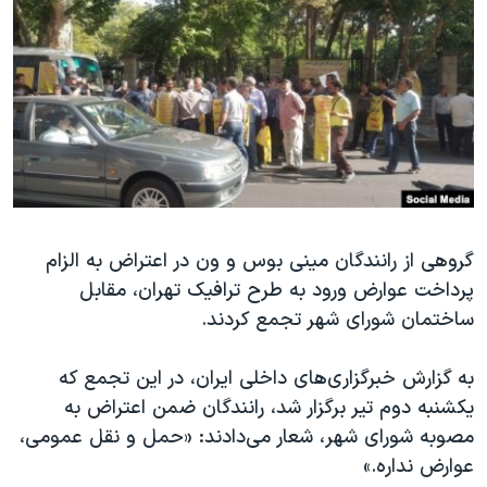
دنبال کنید
مستندها
فرهنگ و زندگی
حقوق شهروندی
انتخابات ریاست جمهوری آمریکا ۲۰۲۴
اقتصادی
حمله جمهوری اسلامی به اسرائیل
رمز مهسا
علم و فناوری
زبانهای مختلف
اسرائیل در جنگ
ورزش زنان در ایران
گالری عکس
اعتراضات زن، زندگی، آزادی
آرشیو پخش زنده
مجموعه مستندهای دادخواهی
گروهی از رانندگان مینی بوس و ون در اعتراض به الزام
پرداخت عوارض ورود به طرح ترافیک تهران، مقابل
تریبونال مردمی آبان ۹۸
ساختمان شورای شهر تجمع کردند.
دادگاه حمید نوری
چهل سال گروگان‌گیری
به گزارش خبرگزاری‌های داخلی ایران، در این تجمع که
یکشنبه دوم تیر برگزار شد، رانندگان ضمن اعتراض به
قانون شفافیت دارائی کادر رهبری ایران
مصوبه شورای شهر، شعار می‌دادند: «حمل و نقل عمومی،
اعتراضات مردمی آبان ۹۸
عوارض نداره.»