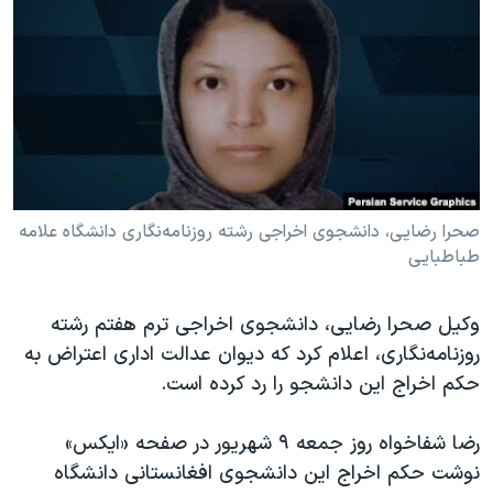
دنبال کنید
مستندها
فرهنگ و زندگی
حقوق شهروندی
انتخابات ریاست جمهوری آمریکا ۲۰۲۴
اقتصادی
حمله جمهوری اسلامی به اسرائیل
رمز مهسا
علم و فناوری
زبانهای مختلف
اسرائیل در جنگ
ورزش زنان در ایران
گالری عکس
اعتراضات زن، زندگی، آزادی
صحرا رضایی، دانشجوی اخراجی رشته روزنامه‌نگاری دانشگاه علامه
طباطبایی
آرشیو پخش زنده
مجموعه مستندهای دادخواهی
تریبونال مردمی آبان ۹۸
وکیل صحرا رضایی، دانشجوی اخراجی ترم هفتم رشته
دادگاه حمید نوری
روزنامه‌نگاری، اعلام کرد که دیوان عدالت اداری اعتراض به
چهل سال گروگان‌گیری
حکم اخراج این دانشجو را رد کرده است.
قانون شفافیت دارائی کادر رهبری ایران
رضا شفاخواه روز جمعه ۹ شهریور در صفحه «ایکس»
اعتراضات مردمی آبان ۹۸
نوشت حکم اخراج این دانشجوی افغانستانی دانشگاه