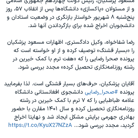
مسعود پزشکیان، رئیس دولت چهاردهم جمهوری اسلامی
و از مسئولان «پاکسازی» دانشگاه‌ها پس از انقلاب ۵۷، روز
پنج‌شنبه ۸ شهریور خواستار بازنگری در وضعیت استادان و
دانشجویان اخراج شده برای بازگرداندن آنها شد.
رضا شفاخواه، وکیل دادگستری، اظهارات مسعود پزشکیان
را «بسیار قشنگ» توصیف کرده و از او خواسته است که
پرونده صحرا رضایی را که «هفت ترم با کمک خیرین در
رشته روزنامه‌نگاری تحصیل کرده» مجدد بررسی شود.
آقایان پزشکیان، حرف‌های بسیار قشنگی است.‌ لذا بفرمایید
پرونده
#صحرا_رضایی
دانشجوی افغانستانی دانشگاه
علامه طباطبایی را که ۷ ترم با کمک خیرین در رشته
روزنامه‌نگاری تحصیل کرده و سال ۱۴۰۱ مقارن با حضور
بهادری جهرمی برایش مشکل ایجاد شد و نهایتا اخراج
گردید، مجدد بررسی شود...
https://t.co/KyuX27NZzA