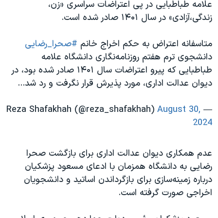
اسرائیل در جنگ
علامه طباطبایی در پی اعتراضات سراسری «زن،
زندگی،آزادی» در سال ۱۴۰۱ صادر شده است.
نرگس محمدی برنده جایزه نوبل صلح
همایش محافظه‌کاران آمریکا «سی‌پک»
متاسفانه اعتراض به حکم اخراج خانم
#صحرا_رضایی
صفحه‌های ویژه
دانشجوی ترم هفتم روزنامه‌نگاری دانشگاه علامه
طباطبایی که پیرو اعتراضات سال ۱۴۰۱ صادر شده بود، در
سفر پرزیدنت ترامپ به چین
دیوان عدالت اداری، مورد پذیرش قرار نگرفت و رد شد...
August 30,
— Reza Shafakhah (@reza_shafakhah)
2024
عدم همکاری دیوان عدالت اداری برای بازگشت صحرا
رضایی به دانشگاه همزمان با ادعای مسعود پزشکیان
درباره زمینه‌سازی برای بازگرداندن اساتید و دانشجویان
اخراجی صورت گرفته است.