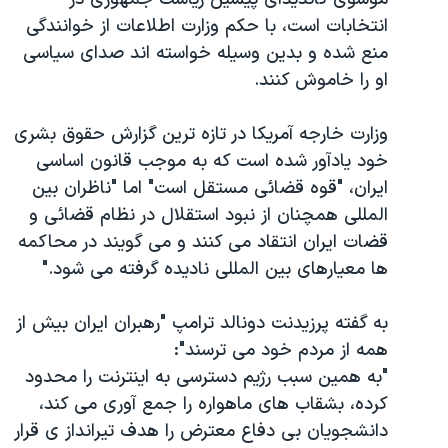
اسرائیل در جنگ
انتخابات است، با حکم وزارت اطلاعات از خوانندگی
نرگس محمدی برنده جایزه نوبل صلح
منع شده و بدین وسیله خواسته اند صدای سیاسی
همایش محافظه‌کاران آمریکا «سی‌پک»
او را خاموش کنند.
صفحه‌های ویژه
وزارت خارجه آمریکا در تازه ترین گزارش حقوق بشری
سفر پرزیدنت ترامپ به چین
خود یادآور شده است که به موجب قانون اساسی
ایران، "قوه قضائی مستقل است" اما "ناظران بین
المللی همچنان از نبود استقلال در نظام قضائی و
قضات ایران انتقاد می کنند و می گویند در محاکمه
ها معیارهای بین المللی نادیده گرفته می شود."
به گفته پرزیدنت دونالد ترامپ "رهبران ایران بیش از
همه از مردم خود می ترسند":
"به همین سبب رژیم دسترسی به اینترنت را محدود
کرده، بشقاب های ماهواره را جمع آوری می کند،
دانشجویان بی دفاع معترض را هدف تیرانداز ی قرار