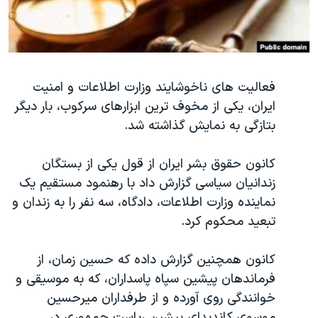
دنبال کنید
مستندها
فرهنگ و زندگی
حقوق شهروندی
انتخابات ریاست جمهوری آمریکا ۲۰۲۴
اقتصادی
حمله جمهوری اسلامی به اسرائیل
فعالیت های ناخوشایند وزارت اطلاعات و امنیت
رمز مهسا
علم و فناوری
ایران، یکی از مخوف ترین ابزارهای سرکوب، بار دیگر
زبانهای مختلف
اسرائیل در جنگ
ورزش زنان در ایران
بتازگی به نمایش گذاشته شد.
گالری عکس
اعتراضات زن، زندگی، آزادی
کانون حقوق بشر ایران از قول یکی از بستگان
آرشیو پخش زنده
مجموعه مستندهای دادخواهی
زندانیان سیاسی گزارش داد با رهنمود مستقیم یک
تریبونال مردمی آبان ۹۸
نماینده وزارت اطلاعات، دادگاه، سه نفر را به زندان و
دادگاه حمید نوری
تبعید محکوم کرد.
چهل سال گروگان‌گیری
کانون همچنین گزارش داده که حسین زمان، از
قانون شفافیت دارائی کادر رهبری ایران
فرماندهان پیشین سپاه پاسداران، که به موسیقی و
اعتراضات مردمی آبان ۹۸
خوانندگی روی آورده و از طرفداران میرحسین
موسوی کاندیدای پیشین ریاست جمهوری در