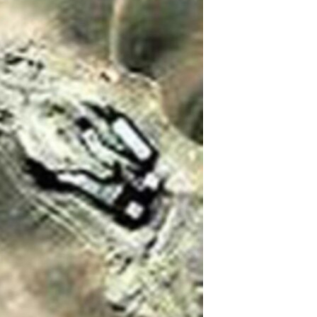
مستندها
فرهنگ و زندگی
حقوق شهروندی
انتخابات ریاست جمهوری آمریکا ۲۰۲۴
اقتصادی
حمله جمهوری اسلامی به اسرائیل
رمز مهسا
علم و فناوری
اسرائیل در جنگ
ورزش زنان در ایران
گالری عکس
اعتراضات زن، زندگی، آزادی
آرشیو پخش زنده
مجموعه مستندهای دادخواهی
تریبونال مردمی آبان ۹۸
دادگاه حمید نوری
چهل سال گروگان‌گیری
قانون شفافیت دارائی کادر رهبری ایران
اعتراضات مردمی آبان ۹۸
اسرائیل در جنگ