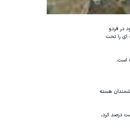
د در فردو
 ای را تحت
ه است.
انشمندان هسته
م با غلظت بیست درصد کرد،