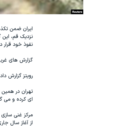
نرگس محمدی برنده جایزه نوبل صلح
همایش محافظه‌کاران آمریکا «سی‌پک»
ایران ضمن تکذیب
صفحه‌های ویژه
نزدیک قم، این گ
سفر پرزیدنت ترامپ به چین
نفوذ خود قرار د
گزارش های غربی 
رویتز گزارش داد
تهران در همین ح
ای کرده و می گو
از آغاز سال جاری میلادی با ۷۰۰ دستگاه سان