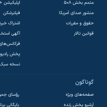
متمم بخش ۵۰۸
اپلیکیشن +VOA
منشور صدای آمریکا
فیلترشکن
حقوق و مقررات
اشتراک خبرن
قوانین تالار
آگهی استخد
فرکانس‌های 
پخش رادیو
یادگیری زبان انگلیسی
نسخه سبک 
دنبال کنید
گوناگون
صفحه‌های ویژه
رؤسای جمهو
آرشیو پخش زنده
بایگانی برن