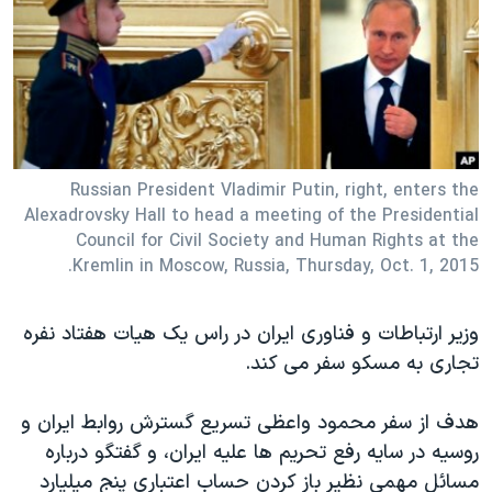
دنبال کنید
مستندها
فرهنگ و زندگی
حقوق شهروندی
انتخابات ریاست جمهوری آمریکا ۲۰۲۴
اقتصادی
حمله جمهوری اسلامی به اسرائیل
رمز مهسا
علم و فناوری
زبانهای مختلف
اسرائیل در جنگ
ورزش زنان در ایران
Russian President Vladimir Putin, right, enters the
Alexadrovsky Hall to head a meeting of the Presidential
گالری عکس
اعتراضات زن، زندگی، آزادی
Council for Civil Society and Human Rights at the
آرشیو پخش زنده
مجموعه مستندهای دادخواهی
Kremlin in Moscow, Russia, Thursday, Oct. 1, 2015.
تریبونال مردمی آبان ۹۸
وزیر ارتباطات و فناوری ایران در راس یک هیات هفتاد نفره
دادگاه حمید نوری
تجاری به مسکو سفر می کند.
چهل سال گروگان‌گیری
قانون شفافیت دارائی کادر رهبری ایران
هدف از سفر محمود واعظی تسریع گسترش روابط ایران و
روسیه در سایه رفع تحریم ها علیه ایران، و گفتگو درباره
اعتراضات مردمی آبان ۹۸
مسائل مهمی نظیر باز کردن حساب اعتباری پنج میلیارد