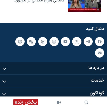
مالیاتی زهران ممدانی در نیویورک
دنبال کنید
در باره ما
خدمات
گوناگون
پخش زنده