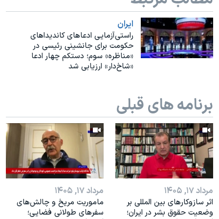
اسرائیل در جنگ
نرگس محمدی برنده جایزه نوبل صلح
ايران
راستی‌آزمایی ادعاهای کاندیداهای
همایش محافظه‌کاران آمریکا «سی‌پک»
حکومت برای جانشینی رئیسی در
«مناظره» سوم؛ دستکم چهار ادعا
صفحه‌های ویژه
«شاخ‌دار» ارزیابی شد
سفر پرزیدنت ترامپ به چین
برنامه های قبلی
مرداد ۱۷, ۱۴۰۵
مرداد ۱۷, ۱۴۰۵
اثر ساز‌و‌کارهای بین المللی بر
ماموریت مریخ و چالش‌های
وضعیت حقوق بشر در ایران؛
سفرهای طولانی فضایی؛