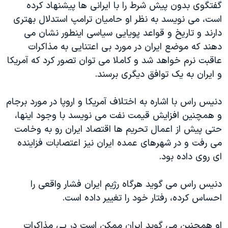
اسرائیل در جنگ
گفتگوی بدون پیش شرط را با ایرانی ها پیشنهاد کرده
است، می نویسد به نظر او حامیان ترامپ استدلال بهتری
نرگس محمدی برنده جایزه نوبل صلح
دارند و تاریخ و قواعد پویایی سیاسی اینطور نشان می
همایش محافظه‌کاران آمریکا «سی‌پک»
دهند که موضع ایران در مورد بی اعتنایی به مذاکرات
صفحه‌های ویژه
عاقبت نرم خواهد شد و کاملا می توان تصور کرد که آمریکا
و ایران به یک توافق دیگری برسند.
سفر پرزیدنت ترامپ به چین
دنیس راس با اشاره به اختلاف آمریکا و اروپا در مورد برجام
و همچنین افزایش قیمت نفت می نویسد با وجود اینها،
حتی پیش از اعمال تحریم ها اقتصاد ایران رو به وخامت
می رفت و در شهرهای عمده ایران نیز اعتصابات فزاینده
ای روی داده بود.
دنیس راس می گوید هرگاه رژیم ایران فشار واقعی را
احساس کرده، رفتار خود را تغییر داده است.
او همچنین می گوید ایران ممکن است در پی مذاکرات