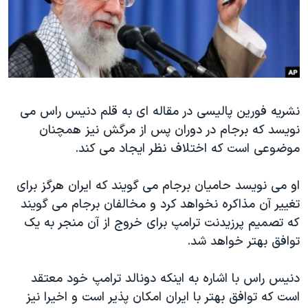
دنبال کنید
مستندها
فرهنگ و زندگی
حقوق شهروندی
انتخابات ریاست جمهوری آمریکا ۲۰۲۴
اقتصادی
حمله جمهوری اسلامی به اسرائیل
رمز مهسا
علم و فناوری
زبانهای مختلف
نشریه فورین پالیسی در مقاله ای به قلم دنیس راس می
اسرائیل در جنگ
ورزش زنان در ایران
نویسد که برجام در دوران پس از مرگش نیز همچنان
گالری عکس
اعتراضات زن، زندگی، آزادی
موضوعی است که اختلاف نظر ایجاد می کند.
آرشیو پخش زنده
مجموعه مستندهای دادخواهی
او می نویسد حامیان برجام می گویند که ایران هرگز برای
تریبونال مردمی آبان ۹۸
تغییر آن مذاکره نخواهد کرد و مخالفان برجام می گویند
دادگاه حمید نوری
که تصمیم پرزیدنت ترامپ برای خروج از آن منجر به یک
چهل سال گروگان‌گیری
توافق بهتر خواهد شد.
قانون شفافیت دارائی کادر رهبری ایران
دنیس راس با اشاره به اینکه دونالد ترامپ خود معتقد
اعتراضات مردمی آبان ۹۸
است که توافق بهتر با ایران امکان پذیر است و اخیرا نیز