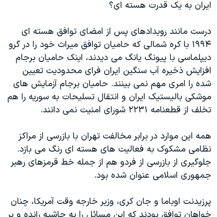
اسرائیل در جنگ
ایران به یک قدرت هسته ای؟
نرگس محمدی برنده جایزه نوبل صلح
درست مانند رویدادهای پس از امضای توافق هسته ای
همایش محافظه‌کاران آمریکا «سی‌پک»
۱۹۹۴ با کره شمالی که حامیان توافق میراث خود را در گرو
صفحه‌های ویژه
دیپلماسی با پیونگ یانگ می دیدند، اینک حامیان برجام
افزایش ذخیره آب سنگین ایران فرای محدودیت تعیین
سفر پرزیدنت ترامپ به چین
شده را امری مهم نمی بینند. حامیان برجام آزمایش های
موشکی بالیستیک ایران و انتقال تسلیحات به سوریه را هم
تخلف از قطعنامه ۲۲۳۱ شورای امنیت نمی دانند.
همه این موارد در برابر مخالفت تهران با بازرسی از مراکز
نظامی مشکوک به فعالیت های هسته ای رنگ می بازد.
جلوگیری از بازرسی از فردو هم از جمله خط قرمزهای رهبر
جمهوری اسلامی عنوان شده بود.
پرزیدنت اوباما و جان کری، وزیر خارجه وقت آمریکا، چنان
خواهان توافق بودند که این مسائل را به حاشیه رانده و بر