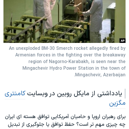
دنبال کنید
مستندها
فرهنگ و زندگی
حقوق شهروندی
انتخابات ریاست جمهوری آمریکا ۲۰۲۴
اقتصادی
حمله جمهوری اسلامی به اسرائیل
رمز مهسا
علم و فناوری
زبانهای مختلف
اسرائیل در جنگ
ورزش زنان در ایران
An unexploded BM-30 Smerch rocket allegedly fired by
Armenian forces in the fighting over the breakaway
گالری عکس
اعتراضات زن، زندگی، آزادی
region of Nagorno-Karabakh, is seen near the
Mingachevir Hydro Power Station in the town of
آرشیو پخش زنده
مجموعه مستندهای دادخواهی
Mingachevir, Azerbaijan.
تریبونال مردمی آبان ۹۸
دادگاه حمید نوری
یادداشتی از مایکل روبین در وبسایت
کامنتری
چهل سال گروگان‌گیری
مگزین
قانون شفافیت دارائی کادر رهبری ایران
برای رهبران اروپا و حامیان آمریکایی توافق هسته ای ایران
اعتراضات مردمی آبان ۹۸
چه چیزی مهم تر است؟ حفظ توافق یا جلوگیری از تبدیل