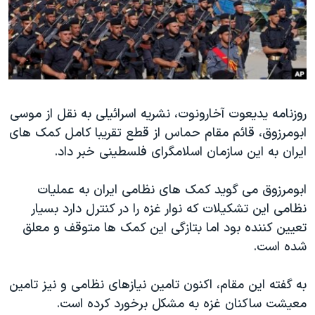
دنبال کنید
مستندها
فرهنگ و زندگی
حقوق شهروندی
انتخابات ریاست جمهوری آمریکا ۲۰۲۴
اقتصادی
حمله جمهوری اسلامی به اسرائیل
رمز مهسا
علم و فناوری
زبانهای مختلف
روزنامه یدیعوت آخارونوت، نشریه اسرائیلی به نقل از موسی
اسرائیل در جنگ
ورزش زنان در ایران
ابومرزوق، قائم مقام حماس از قطع تقریبا کامل کمک های
گالری عکس
اعتراضات زن، زندگی، آزادی
ایران به این سازمان اسلامگرای فلسطینی خبر داد.
آرشیو پخش زنده
مجموعه مستندهای دادخواهی
ابومرزوق می گوید کمک های نظامی ایران به عملیات
تریبونال مردمی آبان ۹۸
نظامی این تشکیلات که نوار غزه را در کنترل دارد بسیار
دادگاه حمید نوری
تعیین کننده بود اما بتازگی این کمک ها متوقف و معلق
چهل سال گروگان‌گیری
شده است.
قانون شفافیت دارائی کادر رهبری ایران
به گفته این مقام، اکنون تامین نیازهای نظامی و نیز تامین
اعتراضات مردمی آبان ۹۸
معیشت ساکنان غزه به مشکل برخورد کرده است.