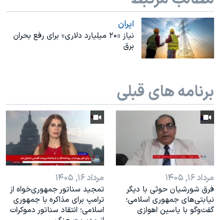
اسرائیل در جنگ
نرگس محمدی برنده جایزه نوبل صلح
ايران
نیاز «۲۰ میلیارد دلاری» برای رفع بحران
همایش محافظه‌کاران آمریکا «سی‌پک»
برق
صفحه‌های ویژه
سفر پرزیدنت ترامپ به چین
برنامه های قبلی
مرداد ۱۶, ۱۴۰۵
مرداد ۱۶, ۱۴۰۵
فرق شورشیان حوثی با دیگر
تمجید سناتور جمهوری‌خواه از
نیابتی‌های جمهوری اسلامی؛
ترامپ برای مذاکره با جمهوری
گفت‌وگو با یاسین اهوازی
اسلامی؛ انتقاد سناتور دموکرات