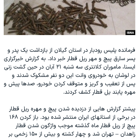
دنبال کنید
مستندها
فرهنگ و زندگی
حقوق شهروندی
انتخابات ریاست جمهوری آمریکا ۲۰۲۴
اقتصادی
حمله جمهوری اسلامی به اسرائیل
رمز مهسا
علم و فناوری
زبانهای مختلف
فرمانده پلیس رودبار در استان گیلان از بازداشت یک پدر و
اسرائیل در جنگ
ورزش زنان در ایران
پسر سارق پیچ و مهر ریل قطار خبر داد. به گزارش خبرگزاری
گالری عکس
اعتراضات زن، زندگی، آزادی
ایسنا، ماموران کلانتری سه شنبه ۲۱ آبان در حین گشت زنی
آرشیو پخش زنده
مجموعه مستندهای دادخواهی
در لوشان به خودروی وانت این دو نفر مشکوک شدند و
پس از تعقیب و گریز و متوقف کردن خودرو، صدها پیش و
تریبونال مردمی آبان ۹۸
مهره پابند یل قطار کشف کردند.
دادگاه حمید نوری
چهل سال گروگان‌گیری
پیشتر گزارش هایی از دزدیده شدن پیچ و مهره ریل قطار
در برخی از استانهای ایران منتشر شده بود. باز کردن ۱۶۸
قانون شفافیت دارائی کادر رهبری ایران
پیچ از ریل قطار ماه گذشته موجب واژگون شدن قطار
اعتراضات مردمی آبان ۹۸
زاهدان – تهران شد و چهار کشته و بیش از ۱۵۰ زخمی بر