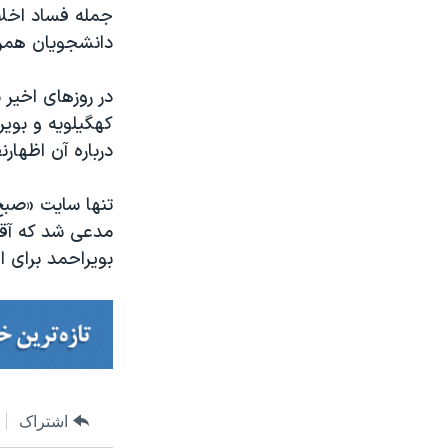
دانشجویان همرا
در روزهای اخیر
کهگیلویه و بوی
درباره آن اظهارن
تنها سایت «صبح
مدعی شد که آقای
بویراحمد برای او
اشتراک