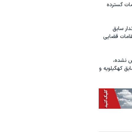
 زنجان در سال ۸۷ که با اعتراضات گسترده
دار سابق
قامات قضایی
ش نشده،
بق کهگیلویه و