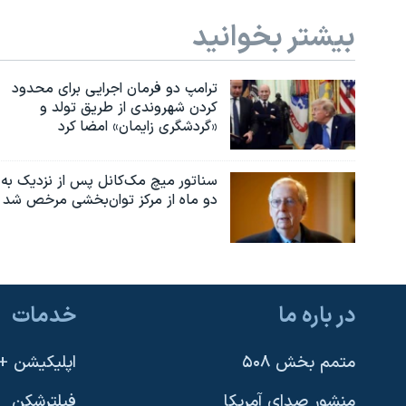
بیشتر بخوانید
ترامپ دو فرمان اجرایی برای محدود
کردن شهروندی از طریق تولد و
«گردشگری زایمان» امضا کرد
سناتور میچ مک‌کانل پس از نزدیک به
دو ماه از مرکز توان‌بخشی مرخص شد
در باره ما
خدمات
متمم بخش ۵۰۸
اپلیکیشن +VOA
منشور صدای آمریکا
فیلترشکن