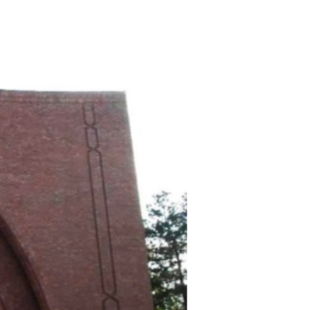
مستندها
فرهنگ و زندگی
حقوق شهروندی
انتخابات ریاست جمهوری آمریکا ۲۰۲۴
اقتصادی
حمله جمهوری اسلامی به اسرائیل
رمز مهسا
علم و فناوری
اسرائیل در جنگ
ورزش زنان در ایران
گالری عکس
اعتراضات زن، زندگی، آزادی
آرشیو پخش زنده
مجموعه مستندهای دادخواهی
تریبونال مردمی آبان ۹۸
دادگاه حمید نوری
چهل سال گروگان‌گیری
قانون شفافیت دارائی کادر رهبری ایران
اعتراضات مردمی آبان ۹۸
اسرائیل در جنگ