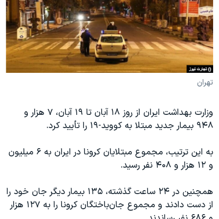
دنبال کنید
مستندها
فرهنگ و زندگی
حقوق شهروندی
انتخابات ریاست جمهوری آمریکا ۲۰۲۴
اقتصادی
حمله جمهوری اسلامی به اسرائیل
رمز مهسا
علم و فناوری
زبانهای مختلف
اسرائیل در جنگ
ورزش زنان در ایران
تهران
گالری عکس
اعتراضات زن، زندگی، آزادی
وزارت بهداشت ایران از روز ۱۸ آبان تا ۱۹ آبان، ۷ هزار و
آرشیو پخش زنده
مجموعه مستندهای دادخواهی
۹۴۸ بیمار جدید مبتلا به کووید-۱۹ را تأیید کرد.
تریبونال مردمی آبان ۹۸
به این ترتیب، مجموع مبتلایان کرونا در ایران به ۶ میلیون
دادگاه حمید نوری
و ۱۲ هزار و ۴۰۸ نفر رسید.
چهل سال گروگان‌گیری
قانون شفافیت دارائی کادر رهبری ایران
همچنین در ۲۴ ساعت گذشته، ۱۳۵ بیمار دیگر جان خود را
از دست دادند و مجموع جان‌باختگان کرونا را به ۱۲۷ هزار
اعتراضات مردمی آبان ۹۸
و ۶۸۶ نفر رساندند.