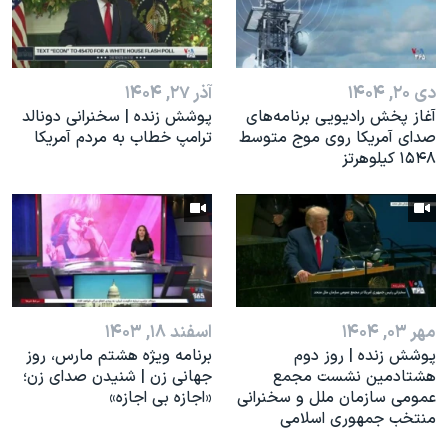
اسرائیل در جنگ
نرگس محمدی برنده جایزه نوبل صلح
همایش محافظه‌کاران آمریکا «سی‌پک»
دی ۲۰, ۱۴۰۴
آذر ۲۷, ۱۴۰۴
صفحه‌های ویژه
آغاز پخش رادیویی برنامه‌های
پوشش زنده | سخنرانی دونالد
صدای آمریکا روی موج متوسط
ترامپ خطاب به مردم آمریکا
سفر پرزیدنت ترامپ به چین
۱۵۴۸ کیلوهرتز
مهر ۰۳, ۱۴۰۴
اسفند ۱۸, ۱۴۰۳
پوشش زنده | روز دوم
برنامه ویژه هشتم مارس، روز
هشتادمین نشست مجمع
جهانی زن | شنیدن صدای زن؛
عمومی سازمان ملل و سخنرانی
«اجازه بی اجازه»
منتخب جمهوری اسلامی