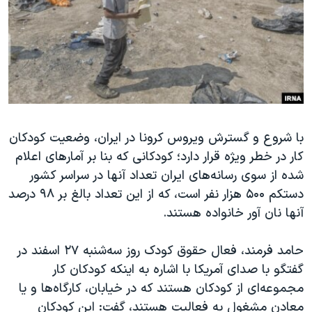
دنبال کنید
مستندها
فرهنگ و زندگی
حقوق شهروندی
انتخابات ریاست جمهوری آمریکا ۲۰۲۴
اقتصادی
حمله جمهوری اسلامی به اسرائیل
رمز مهسا
علم و فناوری
زبانهای مختلف
اسرائیل در جنگ
ورزش زنان در ایران
با شروع و گسترش ویروس کرونا در ایران، وضعیت کودکان
گالری عکس
اعتراضات زن، زندگی، آزادی
کار در خطر ویژه قرار دارد؛ کودکانی که بنا بر آمارهای اعلام
آرشیو پخش زنده
مجموعه مستندهای دادخواهی
شده از سوی رسانه‌های ایران تعداد آنها در سراسر کشور
تریبونال مردمی آبان ۹۸
دستکم ۵۰۰ هزار نفر است، که از این تعداد بالغ بر ۹۸ درصد
آنها نان آور خانواده هستند.
دادگاه حمید نوری
چهل سال گروگان‌گیری
حامد فرمند، فعال حقوق کودک روز سه‌شنبه ۲۷ اسفند در
قانون شفافیت دارائی کادر رهبری ایران
گفتگو با صدای آمریکا با اشاره به اینکه کودکان کار
مجموعه‌ای از کودکان هستند که در خیابان،‌ کارگاه‌ها و یا
اعتراضات مردمی آبان ۹۸
معادن مشغول به فعالیت هستند، گفت:‌ این کودکان