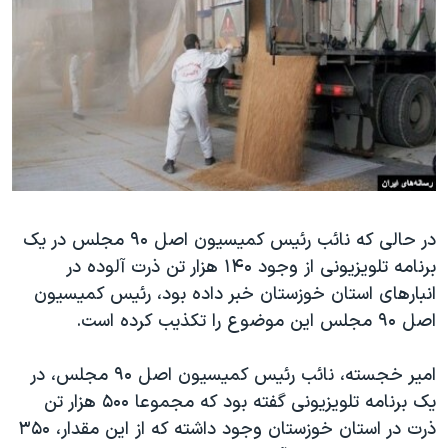
دنبال کنید
مستندها
فرهنگ و زندگی
حقوق شهروندی
انتخابات ریاست جمهوری آمریکا ۲۰۲۴
اقتصادی
حمله جمهوری اسلامی به اسرائیل
رمز مهسا
علم و فناوری
زبانهای مختلف
اسرائیل در جنگ
ورزش زنان در ایران
گالری عکس
اعتراضات زن، زندگی، آزادی
آرشیو پخش زنده
مجموعه مستندهای دادخواهی
در حالی که نائب رئیس کمیسیون اصل ۹۰ مجلس در یک
برنامه تلویزیونی از وجود ۱۴۰ هزار تن ذرت آلوده در
تریبونال مردمی آبان ۹۸
انبار‌های استان خوزستان خبر داده بود، رئیس کمیسیون
دادگاه حمید نوری
اصل ۹۰ مجلس این موضوع را تکذیب کرده است.
چهل سال گروگان‌گیری
امیر خجسته، نائب رئیس کمیسیون اصل ۹۰ مجلس، در
قانون شفافیت دارائی کادر رهبری ایران
یک برنامه تلویزیونی گفته بود که مجموعا ۵۰۰ هزار تن
اعتراضات مردمی آبان ۹۸
ذرت در استان خوزستان وجود داشته که از این مقدار، ۳۵۰