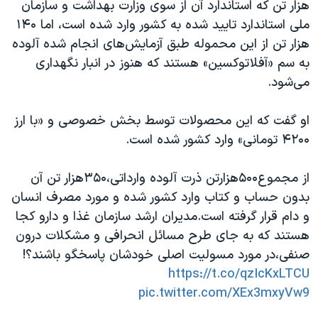
اسرائیل در جنگ
هزار تن که استاندارد آن از سوی وزارت بهداشت و سازمان
ملی استاندارد تایید شده به کشور وارد شده است، اما ۱۴۰
نرگس محمدی برنده جایزه نوبل صلح
هزار تن از این محموله طبق آزمایش‌های انجام شده آلوده
همایش محافظه‌کاران آمریکا «سی‌پک»
به سم «آفلاتوکسین» هستند که هنوز در انبار نگهداری
صفحه‌های ویژه
می‌شود.
سفر پرزیدنت ترامپ به چین
او گفت که این محصولات توسط بخش خصوصی و «با ارز
۴۲۰۰ تومانی» وارد کشور شده است.
از مجموع۵۰۰هزارتن ذرت آلوده وارداتی،۳۵۰هزار تن آن
بدون حساب و کتاب وارد کشور شده و مورد مصرف انسان
و دام قرار گرفته است.مدیران ارشد سازمان غذا و دارو کجا
هستند که به جای طرح مسائل انحرافی و مشکلات درون
صنفی،در مورد مسولیت اصلی خودشان پاسخگو باشند؟!
https://t.co/qzIcKxLTCU
pic.twitter.com/XEx3mxyVw9