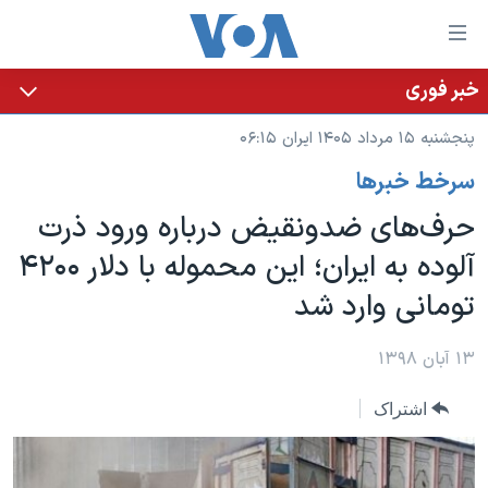
ینکهای
ابل
سترسی
خبر فوری
خانه
هش
پنجشنبه ۱۵ مرداد ۱۴۰۵ ایران ۰۶:۱۵
نسخه سبک وب‌سایت
ه
سرخط خبرها
حتوای
موضوع ها
صلی
حرف‌های ضدونقیض درباره ورود ذرت
برنامه های تلویزیونی
ایران
هش
آلوده به ایران؛ این محموله با دلار ۴۲۰۰
جدول برنامه ها
ه
آمریکا
تومانی وارد شد
فحه
صفحه‌های ویژه
جهان
صلی
فرکانس‌های صدای آمریکا
ورزشی
جام جهانی ۲۰۲۶
۱۳ آبان ۱۳۹۸
هش
پخش رادیویی
ه
گزیده‌ها
عملیات خشم حماسی
اشتراک
ستجو
۲۵۰سالگی آمریکا
ویژه برنامه‌ها
یادگیری زبان انگلیسی
ویدیوها
بایگانی برنامه‌های تلویزیونی