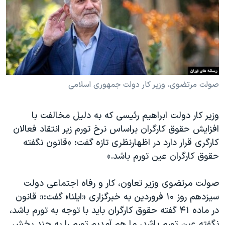
دنبال کنید
مستندها
فرهنگ و زندگی
حقوق شهروندی
انتخابات ریاست جمهوری آمریکا ۲۰۲۴
اقتصادی
حمله جمهوری اسلامی به اسرائیل
رمز مهسا
علم و فناوری
زبانهای مختلف
اسرائیل در جنگ
ورزش زنان در ایران
صولت مرتضوی، وزیر کار دولت جمهوری اسلامی
گالری عکس
اعتراضات زن، زندگی، آزادی
وزیر کار دولت ابراهیم رئیسی که به‌ دلیل مخالفت با
آرشیو پخش زنده
مجموعه مستندهای دادخواهی
افزایش حقوق کارگران براساس نرخ تورم زیر انتقاد فعالان
تریبونال مردمی آبان ۹۸
کارگری قرار دارد در اظهارنظری تازه گفت: «قانون نگفته
حقوق کارگران عین تورم باشد.»
دادگاه حمید نوری
چهل سال گروگان‌گیری
صولت مرتضوی وزیر تعاون، کار و رفاه اجتماعی دولت
قانون شفافیت دارائی کادر رهبری ایران
سیزدهم روز ۱۰ فروردین به خبرگزاری «ایلنا» گفت:« قانون
در ماده ۴۱ گفته حقوق کارگران باید با توجه به تورم باشد،
اعتراضات مردمی آبان ۹۸
نگفته عین تورم باشد، ما هم آمدیم تورم را به چند بخش