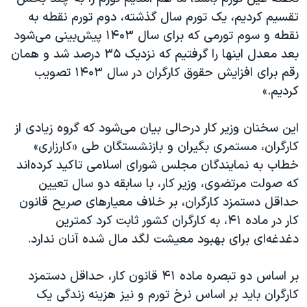
اسرائیل در جنگ
تقسیم کردیم، یک تورم سال گذشته، دوم تورم نقطه به
نرگس محمدی برنده جایزه نوبل صلح
نقطه و سوم تورمی که برای سال ۱۴۰۳ پیش‌بینی می‌شود
بعد معدل اینها را گرفتیم که نزدیک ۳۵ درصد شد و همان
همایش محافظه‌کاران آمریکا «سی‌پک»
رقم برای افزایش حقوق کارگران در سال ۱۴۰۳ تصویب
صفحه‌های ویژه
کردیم.»
سفر پرزیدنت ترامپ به چین
این سخنان وزیر کار درحالی بیان می‌شود که گروه زیادی از
کارگران، مستمری بگیران و بازنشستگان طی «کارزاری»
خطاب به نمایندگان مجلس شورای اسلامی تاکید کرده‌اند
که صولت مرتضوی، وزیر کار، با سابقه دو سال تعیین
حداقل دستمزد کارگران، بر خلاف معیارهای صریح قانون
کار در ماده ۴۱، به کارگران کشور ثابت کرد کمترین
دغدغه‌ای برای بهبود معیشت لگد مال شده‌ آنان ندارد.
بر اساس دو تبصره ماده ۴۱ قانون کار، حداقل دستمزد
کارگران باید بر اساس نرخ تورم و نیز هزینه زندگی یک