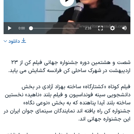
دنبال کنید
مستندها
فرهنگ و زندگی
حقوق شهروندی
انتخابات ریاست جمهوری آمریکا ۲۰۲۴
اقتصادی
حمله جمهوری اسلامی به اسرائیل
0:00
2:16
رمز مهسا
علم و فناوری
دانلود
زبانهای مختلف
اسرائیل در جنگ
ورزش زنان در ایران
گالری عکس
اعتراضات زن، زندگی، آزادی
شصت و هشتمین دوره جشنواره جهانی فیلم کن از ۲۳
اردیبهشت در شهرک ساحلی کن فرانسه گشایش می یابد.
آرشیو پخش زنده
مجموعه مستندهای دادخواهی
تریبونال مردمی آبان ۹۸
فیلم کوتاه «کشتارگاه» ساخته بهزاد آزادی در بخش
دادگاه حمید نوری
دانشجویی سینه فونداسیون و فیلم بلند «ناهید» نخستین
ساخته بلند آیدا پناهنده که به بخش «نوعی نگاه»
چهل سال گروگان‌گیری
جشنواره کن راه یافته اند نمایندگان سینمای جوان ایران در
قانون شفافیت دارائی کادر رهبری ایران
این جشنواره جهانی اند.
اعتراضات مردمی آبان ۹۸