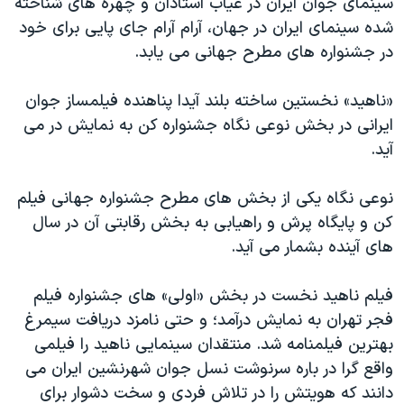
سینمای جوان ایران در غیاب استادان و چهره های شناخته
اسرائیل در جنگ
شده سینمای ایران در جهان، آرام آرام جای پایی برای خود
نرگس محمدی برنده جایزه نوبل صلح
در جشنواره های مطرح جهانی می یابد.
همایش محافظه‌کاران آمریکا «سی‌پک»
«ناهید» نخستین ساخته بلند آیدا پناهنده فیلمساز جوان
صفحه‌های ویژه
ایرانی در بخش نوعی نگاه جشنواره کن به نمایش در می
سفر پرزیدنت ترامپ به چین
آید.
نوعی نگاه یکی از بخش های مطرح جشنواره جهانی فیلم
کن و پایگاه پرش و راهیابی به بخش رقابتی آن در سال
های آینده بشمار می آید.
فیلم ناهید نخست در بخش «اولی» های جشنواره فیلم
فجر تهران به نمایش درآمد؛ و حتی نامزد دریافت سیمرغ
بهترین فیلمنامه شد. منتقدان سینمایی ناهید را فیلمی
واقع گرا در باره سرنوشت نسل جوان شهرنشین ایران می
دانند که هویتش را در تلاش فردی و سخت دشوار برای