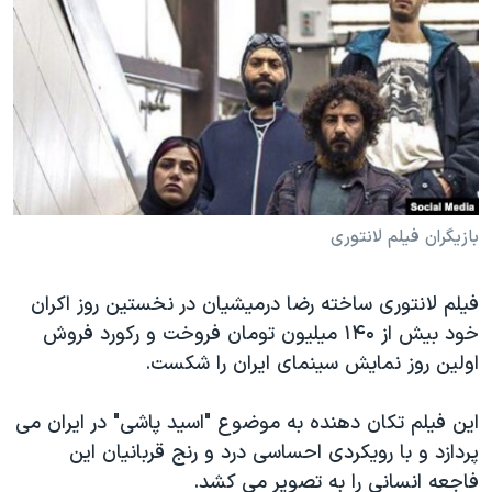
دنبال کنید
مستندها
فرهنگ و زندگی
حقوق شهروندی
انتخابات ریاست جمهوری آمریکا ۲۰۲۴
اقتصادی
حمله جمهوری اسلامی به اسرائیل
رمز مهسا
علم و فناوری
زبانهای مختلف
اسرائیل در جنگ
ورزش زنان در ایران
گالری عکس
اعتراضات زن، زندگی، آزادی
بازیگران فیلم لانتوری
آرشیو پخش زنده
مجموعه مستندهای دادخواهی
تریبونال مردمی آبان ۹۸
فیلم لانتوری ساخته رضا درمیشیان در نخستین روز اکران
خود بیش از ۱۴۰ میلیون تومان فروخت و رکورد فروش
دادگاه حمید نوری
اولین روز نمایش سینمای ایران را شکست.
چهل سال گروگان‌گیری
قانون شفافیت دارائی کادر رهبری ایران
این فیلم تکان دهنده به موضوع "اسید پاشی" در ایران می
پردازد و با رویکردی احساسی درد و رنج قربانیان این
اعتراضات مردمی آبان ۹۸
فاجعه انسانی را به تصویر می کشد.