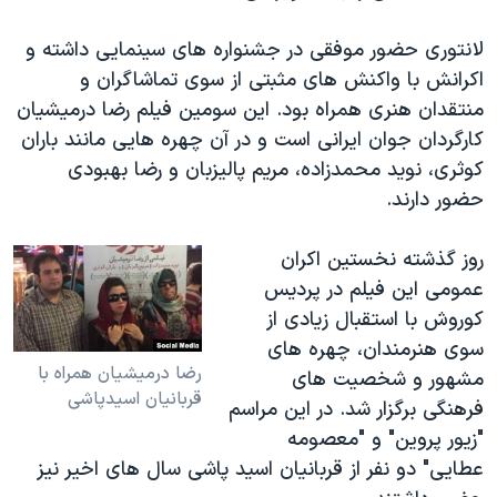
اسرائیل در جنگ
نرگس محمدی برنده جایزه نوبل صلح
لانتوری حضور موفقی در جشنواره های سینمایی داشته و
اکرانش با واکنش های مثبتی از سوی تماشاگران و
همایش محافظه‌کاران آمریکا «سی‌پک»
منتقدان هنری همراه بود. این سومین فیلم رضا درمیشیان
صفحه‌های ویژه
کارگردان جوان ایرانی است و در آن چهره هایی مانند باران
سفر پرزیدنت ترامپ به چین
کوثری، نوید محمدزاده، مریم پالیزبان و رضا بهبودی
حضور دارند.
روز گذشته نخستین اکران
عمومی این فیلم در پردیس
کوروش با استقبال زیادی از
سوی هنرمندان، چهره های
رضا درمیشیان همراه با
مشهور و شخصیت های
قربانیان اسیدپاشی
فرهنگی برگزار شد. در این مراسم
"زیور پروین" و "معصومه
عطایی" دو نفر از قربانیان اسید پاشی سال های اخیر نیز